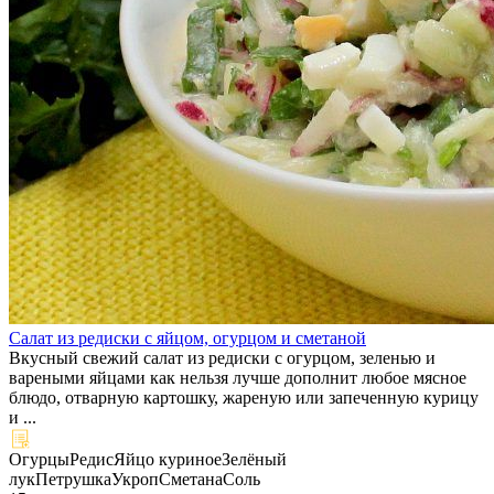
Салат из редиски с яйцом, огурцом и сметаной
Вкусный свежий салат из редиски с огурцом, зеленью и
вареными яйцами как нельзя лучше дополнит любое мясное
блюдо, отварную картошку, жареную или запеченную курицу
и ...
Огурцы
Редис
Яйцо куриное
Зелёный
лук
Петрушка
Укроп
Сметана
Соль