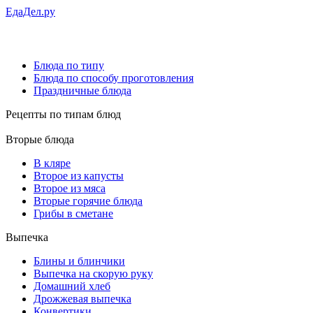
ЕдаДел.ру
Блюда по типу
Блюда по способу проготовления
Праздничные блюда
Рецепты
по типам блюд
Вторые блюда
В кляре
Второе из капусты
Второе из мяса
Вторые горячие блюда
Грибы в сметане
Выпечка
Блины и блинчики
Выпечка на скорую руку
Домашний хлеб
Дрожжевая выпечка
Конвертики