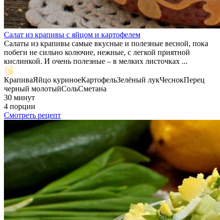
Салат из крапивы с яйцом и картофелем
Салаты из крапивы самые вкусные и полезные весной, пока
побеги не сильно колючие, нежные, с легкой приятной
кислинкой. И очень полезные – в мелких листочках ...
Крапива
Яйцо куриное
Картофель
Зелёный лук
Чеснок
Перец
черный молотый
Соль
Сметана
30 минут
4 порции
Смотреть рецепт