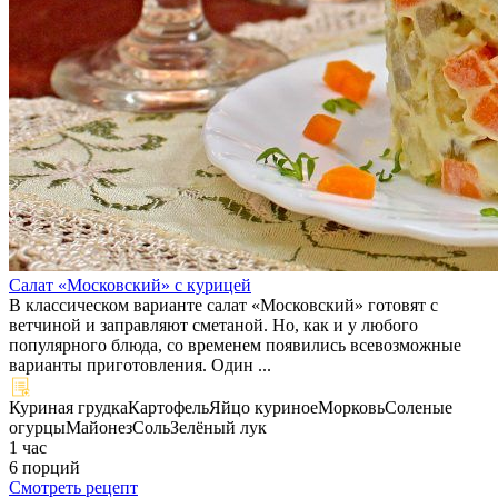
Салат «Московский» с курицей
В классическом варианте салат «Московский» готовят с
ветчиной и заправляют сметаной. Но, как и у любого
популярного блюда, со временем появились всевозможные
варианты приготовления. Один ...
Куриная грудка
Картофель
Яйцо куриное
Морковь
Соленые
огурцы
Майонез
Соль
Зелёный лук
1 час
6 порций
Смотреть рецепт