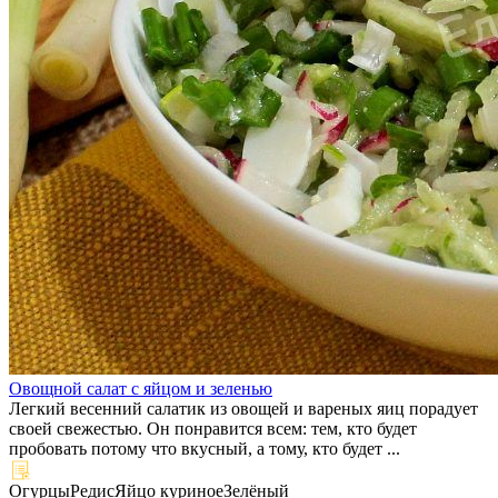
Овощной салат с яйцом и зеленью
Легкий весенний салатик из овощей и вареных яиц порадует
своей свежестью. Он понравится всем: тем, кто будет
пробовать потому что вкусный, а тому, кто будет ...
Огурцы
Редис
Яйцо куриное
Зелёный