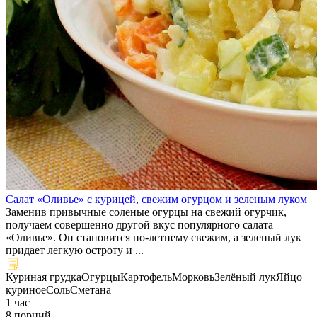
Салат «Оливье» с курицей, свежим огурцом и зеленым луком
Заменив привычные соленые огурцы на свежий огурчик,
получаем совершенно другой вкус популярного салата
«Оливье». Он становится по-летнему свежим, а зеленый лук
придает легкую остроту и ...
Куриная грудка
Огурцы
Картофель
Морковь
Зелёный лук
Яйцо
куриное
Соль
Сметана
1 час
8 порций