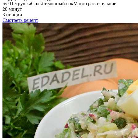
лук
Петрушка
Соль
Лимонный сок
Масло растительное
20 минут
3 порции
Смотреть рецепт