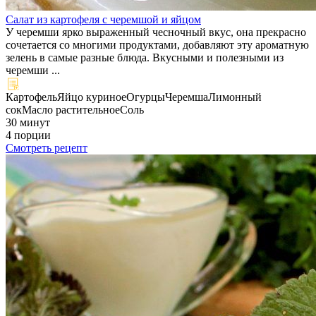
Салат из картофеля с черемшой и яйцом
У черемши ярко выраженный чесночный вкус, она прекрасно
сочетается со многими продуктами, добавляют эту ароматную
зелень в самые разные блюда. Вкусными и полезными из
черемши ...
Картофель
Яйцо куриное
Огурцы
Черемша
Лимонный
сок
Масло растительное
Соль
30 минут
4 порции
Смотреть рецепт