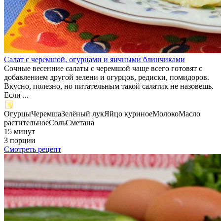
Салат с черемшой, огурцами и яичными блинчиками
Сочные весенние салаты с черемшой чаще всего готовят с
добавлением другой зелени и огурцов, редиски, помидоров.
Вкусно, полезно, но питательным такой салатик не назовешь.
Если ...
Огурцы
Черемша
Зелёный лук
Яйцо куриное
Молоко
Масло
растительное
Соль
Сметана
15 минут
3 порции
Смотреть рецепт