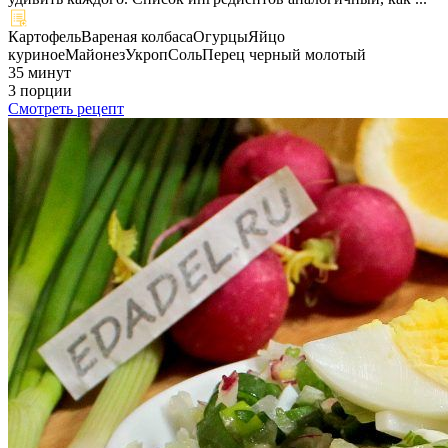
Картофель
Вареная колбаса
Огурцы
Яйцо
куриное
Майонез
Укроп
Соль
Перец черный молотый
35 минут
3 порции
Смотреть рецепт