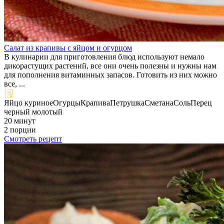
Салат из крапивы с яйцом и огурцом
В кулинарии для приготовления блюд используют немало
дикорастущих растений, все они очень полезны и нужны нам
для пополнения витаминных запасов. Готовить из них можно
все, ...
Яйцо куриное
Огурцы
Крапива
Петрушка
Сметана
Соль
Перец
черный молотый
20 минут
2 порции
Смотреть рецепт