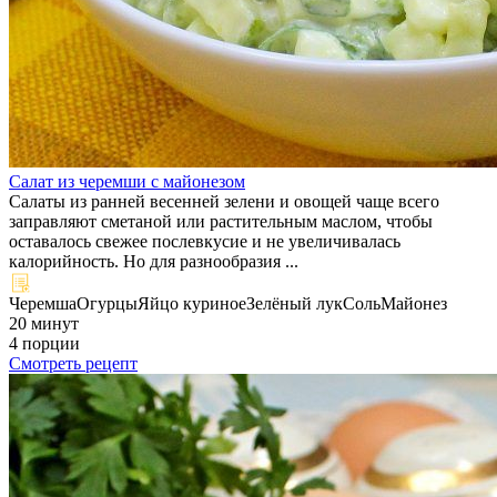
Салат из черемши с майонезом
Салаты из ранней весенней зелени и овощей чаще всего
заправляют сметаной или растительным маслом, чтобы
оставалось свежее послевкусие и не увеличивалась
калорийность. Но для разнообразия ...
Черемша
Огурцы
Яйцо куриное
Зелёный лук
Соль
Майонез
20 минут
4 порции
Смотреть рецепт