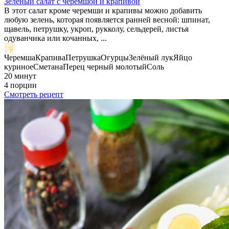
Зеленый салат с черемшой и крапивой
В этот салат кроме черемши и крапивы можно добавить
любую зелень, которая появляется ранней весной: шпинат,
щавель, петрушку, укроп, рукколу, сельдерей, листья
одуванчика или кочанных, ...
Черемша
Крапива
Петрушка
Огурцы
Зелёный лук
Яйцо
куриное
Сметана
Перец черный молотый
Соль
20 минут
4 порции
Смотреть рецепт