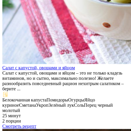
Салат с капустой, овощами и яйцом
Салат с капустой, овощами и яйцом – это не только кладезь
витаминов, но и сытно, максимально полезно! Желаете
разнообразить повседневный рацион нехитрым салатиком –
берите ...
Белокочанная капуста
Помидоры
Огурцы
Яйцо
куриное
Сметана
Укроп
Зелёный лук
Соль
Перец черный
молотый
25 минут
2 порции
Смотреть рецепт