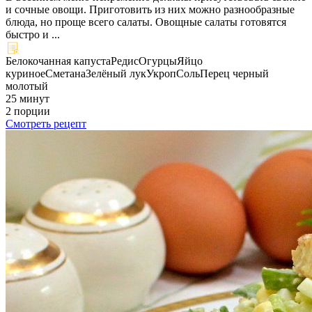
и сочные овощи. Приготовить из них можно разнообразные
блюда, но проще всего салаты. Овощные салаты готовятся
быстро и ...
Белокочанная капуста
Редис
Огурцы
Яйцо
куриное
Сметана
Зелёный лук
Укроп
Соль
Перец черный
молотый
25 минут
2 порции
Смотреть рецепт