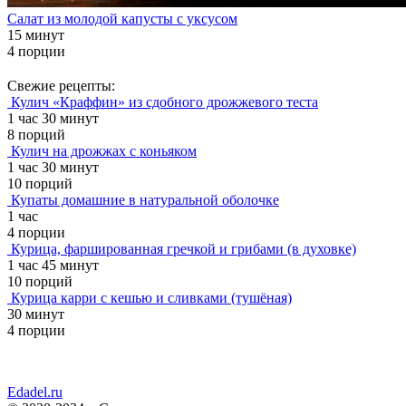
Салат из молодой капусты с уксусом
15 минут
4 порции
Свежие рецепты:
Кулич «Краффин» из сдобного дрожжевого теста
1 час 30 минут
8 порций
Кулич на дрожжах с коньяком
1 час 30 минут
10 порций
Купаты домашние в натуральной оболочке
1 час
4 порции
Курица, фаршированная гречкой и грибами (в духовке)
1 час 45 минут
10 порций
Курица карри с кешью и сливками (тушёная)
30 минут
4 порции
Edadel.ru