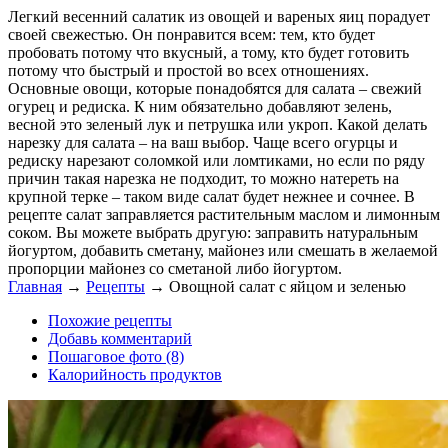
Легкий весенний салатик из овощей и вареных яиц порадует
своей свежестью. Он понравится всем: тем, кто будет
пробовать потому что вкусный, а тому, кто будет готовить
потому что быстрый и простой во всех отношениях.
Основные овощи, которые понадобятся для салата – свежий
огурец и редиска. К ним обязательно добавляют зелень,
весной это зеленый лук и петрушка или укроп. Какой делать
нарезку для салата – на ваш выбор. Чаще всего огурцы и
редиску нарезают соломкой или ломтиками, но если по ряду
причин такая нарезка не подходит, то можно натереть на
крупной терке – таком виде салат будет нежнее и сочнее. В
рецепте салат заправляется растительным маслом и лимонным
соком. Вы можете выбрать другую: заправить натуральным
йогуртом, добавить сметану, майонез или смешать в желаемой
пропорции майонез со сметаной либо йогуртом.
Главная
→
Рецепты
→
Овощной салат с яйцом и зеленью
Похожие рецепты
Добавь комментарий
Пошаговое фото (8)
Калорийность продуктов