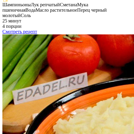
Шампиньоны
Лук репчатый
Сметана
Мука
пшеничная
Вода
Масло растительное
Перец черный
молотый
Соль
25 минут
4 порции
Смотреть рецепт