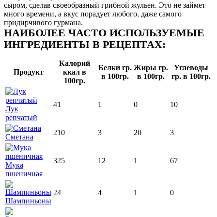
сыром, сделав своеобразный грибной жульен. Это не займет
много времени, а вкус порадует любого, даже самого
придирчивого гурмана.
НАИБОЛЕЕ ЧАСТО ИСПОЛЬЗУЕМЫЕ
ИНГРЕДИЕНТЫ В РЕЦЕПТАХ:
Калорий
Белки гр.
Жиры гр.
Углеводы
Продукт
ккал в
в 100гр.
в 100гр.
гр. в 100гр.
100гр.
41
1
0
10
Лук
репчатый
210
3
20
3
Сметана
325
12
1
67
Мука
пшеничная
24
4
1
0
Шампиньоны