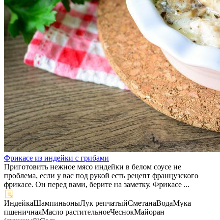
Фрикасе из индейки с грибами
Приготовить нежное мясо индейки в белом соусе не
проблема, если у вас под рукой есть рецепт французского
фрикасе. Он перед вами, берите на заметку. Фрикасе ...
Индейка
Шампиньоны
Лук репчатый
Сметана
Вода
Мука
пшеничная
Масло растительное
Чеснок
Майоран