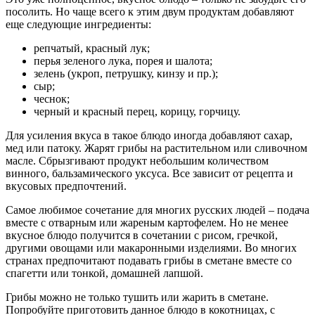
посолить. Но чаще всего к этим двум продуктам добавляют
еще следующие ингредиенты:
репчатый, красный лук;
перья зеленого лука, порея и шалота;
зелень (укроп, петрушку, кинзу и пр.);
сыр;
чеснок;
черный и красный перец, корицу, горчицу.
Для усиления вкуса в такое блюдо иногда добавляют сахар,
мед или патоку. Жарят грибы на растительном или сливочном
масле. Сбрызгивают продукт небольшим количеством
винного, бальзамического уксуса. Все зависит от рецепта и
вкусовых предпочтений.
Самое любимое сочетание для многих русских людей – подача
вместе с отварным или жареным картофелем. Но не менее
вкусное блюдо получится в сочетании с рисом, гречкой,
другими овощами или макаронными изделиями. Во многих
странах предпочитают подавать грибы в сметане вместе со
спагетти или тонкой, домашней лапшой.
Грибы можно не только тушить или жарить в сметане.
Попробуйте приготовить данное блюдо в кокотницах, с