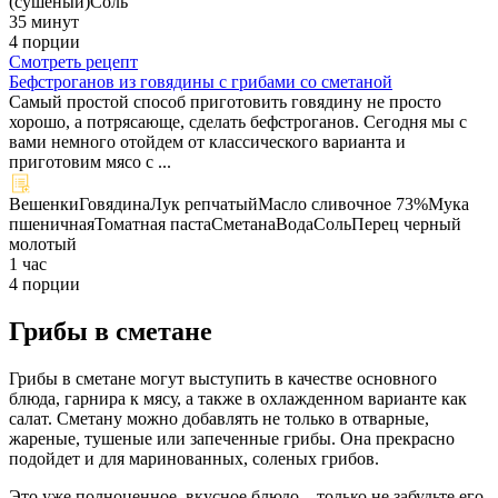
(сушеный)
Соль
35 минут
4 порции
Смотреть рецепт
Бефстроганов из говядины с грибами со сметаной
Самый простой способ приготовить говядину не просто
хорошо, а потрясающе, сделать бефстроганов. Сегодня мы с
вами немного отойдем от классического варианта и
приготовим мясо с ...
Вешенки
Говядина
Лук репчатый
Масло сливочное 73%
Мука
пшеничная
Томатная паста
Сметана
Вода
Соль
Перец черный
молотый
1 час
4 порции
Грибы в сметане
Грибы в сметане могут выступить в качестве основного
блюда, гарнира к мясу, а также в охлажденном варианте как
салат. Сметану можно добавлять не только в отварные,
жареные, тушеные или запеченные грибы. Она прекрасно
подойдет и для маринованных, соленых грибов.
Это уже полноценное, вкусное блюдо – только не забудьте его