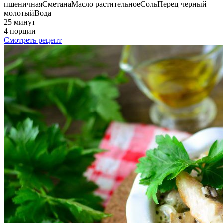
пшеничная
Сметана
Масло растительное
Соль
Перец черный
молотый
Вода
25 минут
4 порции
Смотреть рецепт