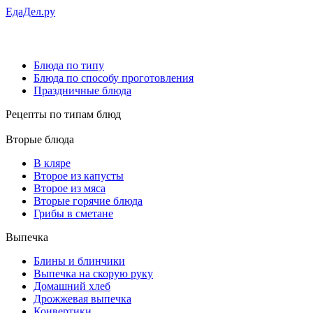
ЕдаДел.ру
Блюда по типу
Блюда по способу проготовления
Праздничные блюда
Рецепты
по типам блюд
Вторые блюда
В кляре
Второе из капусты
Второе из мяса
Вторые горячие блюда
Грибы в сметане
Выпечка
Блины и блинчики
Выпечка на скорую руку
Домашний хлеб
Дрожжевая выпечка
Конвертики