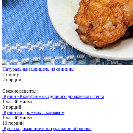
Натуральный шницель из свинины
25 минут
2 порции
Свежие рецепты:
Кулич «Краффин» из сдобного дрожжевого теста
1 час 30 минут
8 порций
Кулич на дрожжах с коньяком
1 час 30 минут
10 порций
Купаты домашние в натуральной оболочке