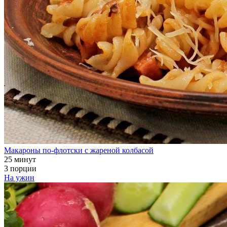
Макароны по-флотски с жареной колбасой
25 минут
3 порции
На ужин