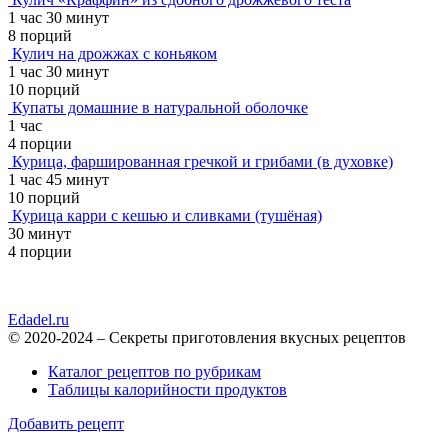
1 час 30 минут
8 порций
Кулич на дрожжах с коньяком
1 час 30 минут
10 порций
Купаты домашние в натуральной оболочке
1 час
4 порции
Курица, фаршированная гречкой и грибами (в духовке)
1 час 45 минут
10 порций
Курица карри с кешью и сливками (тушёная)
30 минут
4 порции
Edadel.ru
© 2020-2024 – Секреты приготовления вкусных рецептов
Каталог рецептов по рубрикам
Таблицы калорийности продуктов
Добавить рецепт