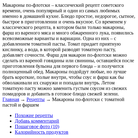
Макароны по-флотски – классический рецепт советского
времени, очень популярный и один из самых любимых
именно в домашней кухне. Блюдо простое, недорогое, сытное,
быстрое в приготовлении и очень вкусное. Со временем у
классического рецепта, в котором были только макароны,
фарш из вареного мяса и много обжаренного лука, появились
всевозможные варианты и вариации. Одна из них – с
добавлением томатной пасты. Томат придает приятную
кислинку, а вода, в которой разводят томатную пасту,
добавляет сочности. Фарш для макарон по-флотски можно
сделать из вареной говядины или свинины, оставшейся после
приготовления бульона для первого блюда – и получится
полноценный обед. Макароны подойдут любые, но лучше
брать короткие, полые внутри, чтобы соус и фарш как бы
обволакивали их снаружи и попадали внутрь. Летом
томатную пасту можно заменить густым соусом из свежих
помидоров и добавить в готовое блюдо свежей зелени.
Главная
→
Рецепты
→
Макароны по-флотски с томатной
пастой и фаршем
Похожие рецепты
Добавь комментарий
Пошаговое фото (10)
Калорийность продуктов