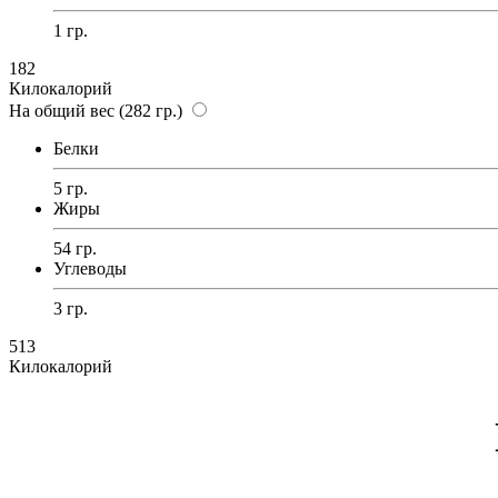
1 гр.
182
Килокалорий
На общий вес (282 гр.)
Белки
5 гр.
Жиры
54 гр.
Углеводы
3 гр.
513
Килокалорий