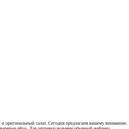
ый и оригинальный салат. Сегодня предлагаем вашему вниманию
и вареные яйца. Для заправки возьмем обычный майонез.