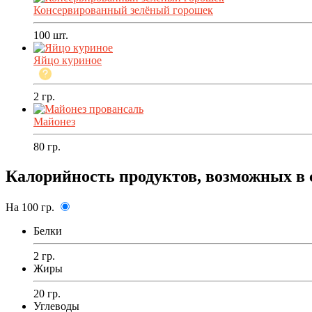
Консервированный зелёный горошек
100
шт.
Яйцо куриное
2
гр.
Майонез
80
гр.
Калорийность продуктов, возможных в 
На 100 гр.
Белки
2 гр.
Жиры
20 гр.
Углеводы