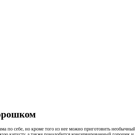
горошком
ама по себе, но кроме того из нее можно приготовить необычн
рскую капусту, а также понадобится консервированный горошек 