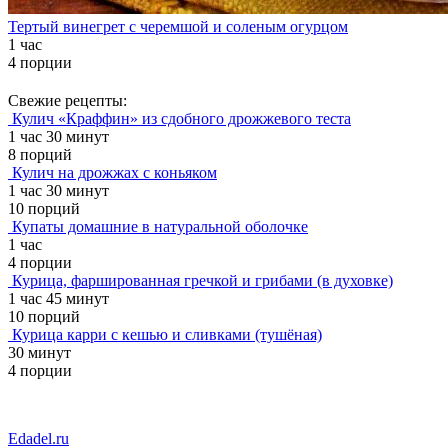
Тертый винегрет с черемшой и соленым огурцом
1 час
4 порции
Свежие рецепты:
Кулич «Краффин» из сдобного дрожжевого теста
1 час 30 минут
8 порций
Кулич на дрожжах с коньяком
1 час 30 минут
10 порций
Купаты домашние в натуральной оболочке
1 час
4 порции
Курица, фаршированная гречкой и грибами (в духовке)
1 час 45 минут
10 порций
Курица карри с кешью и сливками (тушёная)
30 минут
4 порции
Edadel.ru