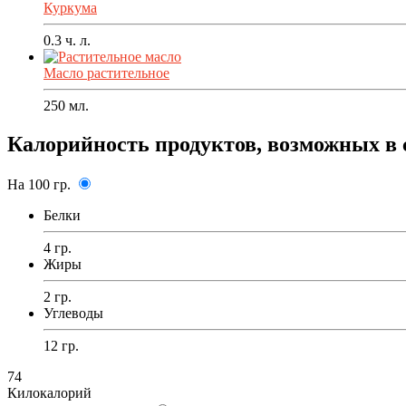
Куркума
0.3
ч. л.
Масло растительное
250
мл.
Калорийность продуктов, возможных в 
На 100 гр.
Белки
4 гр.
Жиры
2 гр.
Углеводы
12 гр.
74
Килокалорий