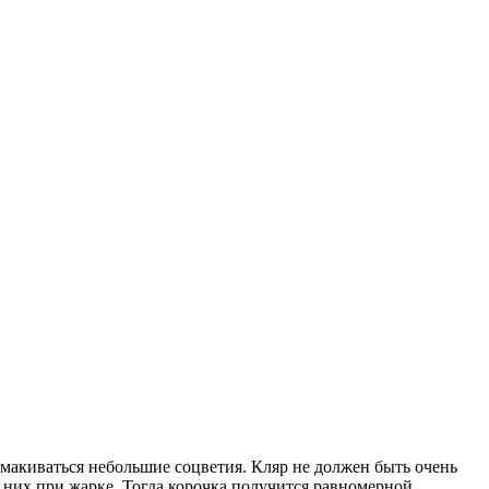
обмакиваться небольшие соцветия. Кляр не должен быть очень
с них при жарке. Тогда корочка получится равномерной,