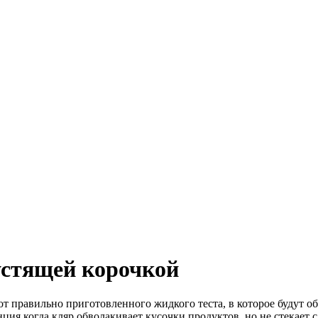
рустящей корочкой
 от правильно приготовленного жидкого теста, в которое будут 
ция когда кляр обволакивает кусочки продуктов, но не стекает 