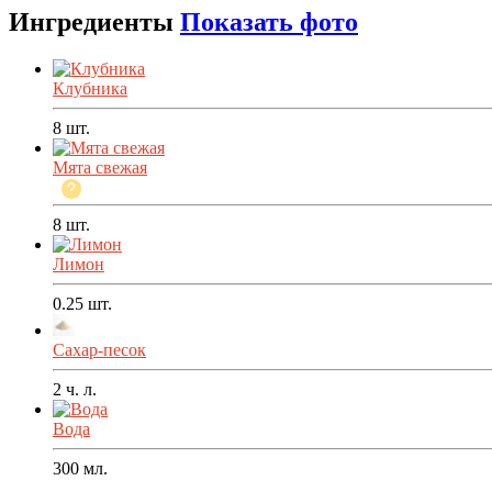
Ингредиенты
Показать фото
Клубника
8
шт.
Мята свежая
8
шт.
Лимон
0.25
шт.
Сахар-песок
2
ч. л.
Вода
300
мл.