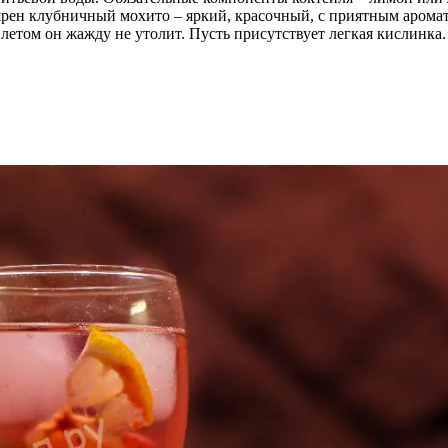
улярен клубничный мохито – яркий, красочный, с приятным арома
 летом он жажду не утолит. Пусть присутствует легкая кислинка.