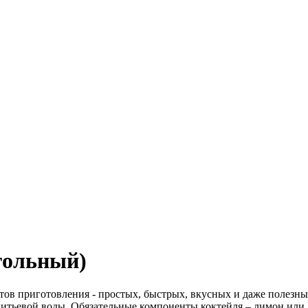
гольный)
ов приготовления - простых, быстрых, вкусных и даже полезных
итьевой воды. Обязательные компоненты коктейля – лимон или 