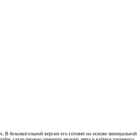
. В безалкогольной версии его готовят на основе минеральной
лайм, сахар (можно заменить медом), мята и кубики пищевого