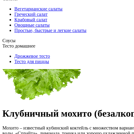
Вегетарианские салаты
Греческий салат
Крабовый салат
Овощные салаты
Простые, быстрые и легкие салаты
Соусы
Тесто домашнее
Дрожжевое тесто
Тесто для пиццы
Клубничный мохито (безалко
Мохито – известный кубинский коктейль с множеством вариант
воды, «Спрайта», лимонада, тоника или хорошо охлажденной п