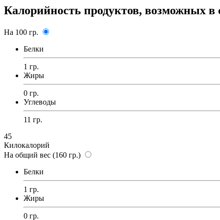
Калорийность продуктов, возможных в 
На 100 гр.
Белки
1 гр.
Жиры
0 гр.
Углеводы
11 гр.
45
Килокалорий
На общий вес (160 гр.)
Белки
1 гр.
Жиры
0 гр.