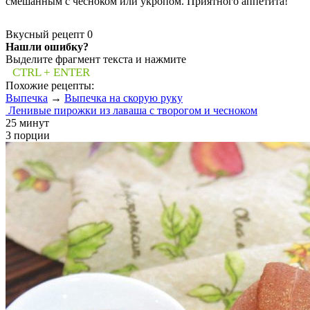
смешанным с чесноком или укропом. Приятного аппетита!
Вкусный рецепт
0
Нашли ошибку?
Выделите фрагмент текста и нажмите
CTRL + ENTER
Похожие рецепты:
Выпечка
→
Выпечка на скорую руку
Ленивые пирожки из лаваша с творогом и чесноком
25 минут
3 порции