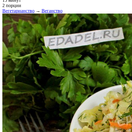
15 минут
2 порции
Вегетарианство
→
Веганство