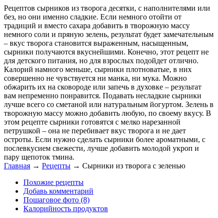
Рецептов сырников из творога десятки, с наполнителями или
без, но они именно сладкие. Если немного отойти от
традиций и вместо сахара добавить в творожную массу
немного соли и пряную зелень, результат будет замечательным
– вкус творога становится выраженным, насыщенным,
сырники получаются вкуснейшими. Конечно, этот рецепт не
для детского питания, но для взрослых подойдет отлично.
Калорий намного меньше, сырники плотноватые, в них
совершенно не чувствуется ни манка, ни мука. Можно
обжарить их на сковороде или запечь в духовке – результат
вам непременно понравится. Подавать несладкие сырники
лучше всего со сметаной или натуральным йогуртом. Зелень в
творожную массу можно добавить любую, по своему вкусу. В
этом рецепте сырники готовятся с мелко нарезанной
петрушкой – она не перебивает вкус творога и не дает
остроты. Если нужно сделать сырники более ароматными, с
послевкусием свежести, лучше добавить молодой укроп и
пару щепоток тмина.
Главная
→
Рецепты
→
Сырники из творога с зеленью
Похожие рецепты
Добавь комментарий
Пошаговое фото (8)
Калорийность продуктов