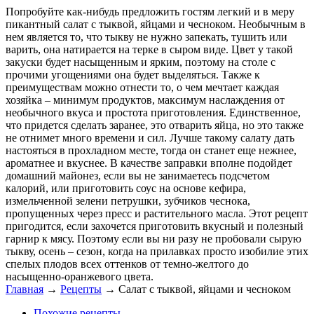
Попробуйте как-нибудь предложить гостям легкий и в меру
пикантный салат с тыквой, яйцами и чесноком. Необычным в
нем является то, что тыкву не нужно запекать, тушить или
варить, она натирается на терке в сыром виде. Цвет у такой
закуски будет насыщенным и ярким, поэтому на столе с
прочими угощениями она будет выделяться. Также к
преимуществам можно отнести то, о чем мечтает каждая
хозяйка – минимум продуктов, максимум наслаждения от
необычного вкуса и простота приготовления. Единственное,
что придется сделать заранее, это отварить яйца, но это также
не отнимет много времени и сил. Лучше такому салату дать
настояться в прохладном месте, тогда он станет еще нежнее,
ароматнее и вкуснее. В качестве заправки вполне подойдет
домашний майонез, если вы не занимаетесь подсчетом
калорий, или приготовить соус на основе кефира,
измельченной зелени петрушки, зубчиков чеснока,
пропущенных через пресс и растительного масла. Этот рецепт
пригодится, если захочется приготовить вкусный и полезный
гарнир к мясу. Поэтому если вы ни разу не пробовали сырую
тыкву, осень – сезон, когда на прилавках просто изобилие этих
спелых плодов всех оттенков от темно-желтого до
насыщенно-оранжевого цвета.
Главная
→
Рецепты
→
Салат с тыквой, яйцами и чесноком
Похожие рецепты