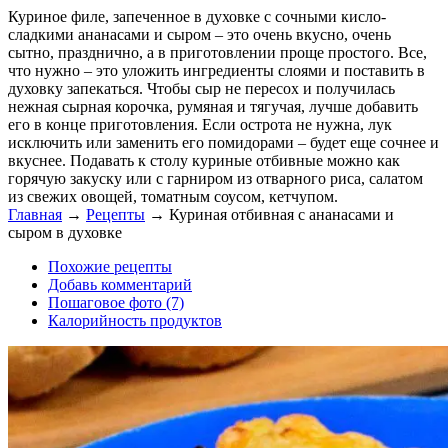
Куриное филе, запеченное в духовке с сочными кисло-
сладкими ананасами и сыром – это очень вкусно, очень
сытно, празднично, а в приготовлении проще простого. Все,
что нужно – это уложить ингредиенты слоями и поставить в
духовку запекаться. Чтобы сыр не пересох и получилась
нежная сырная корочка, румяная и тягучая, лучше добавить
его в конце приготовления. Если острота не нужна, лук
исключить или заменить его помидорами – будет еще сочнее и
вкуснее. Подавать к столу куриные отбивные можно как
горячую закуску или с гарниром из отварного риса, салатом
из свежих овощей, томатным соусом, кетчупом.
Главная
→
Рецепты
→
Куриная отбивная с ананасами и
сыром в духовке
Похожие рецепты
Добавь комментарий
Пошаговое фото (7)
Калорийность продуктов