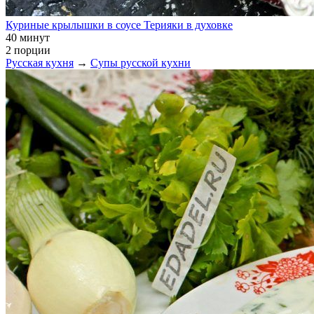
Куриные крылышки в соусе Терияки в духовке
40 минут
2 порции
Русская кухня
→
Супы русской кухни