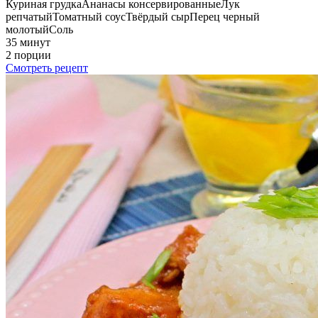
Куриная грудка
Ананасы консервированные
Лук
репчатый
Томатный соус
Твёрдый сыр
Перец черный
молотый
Соль
35 минут
2 порции
Смотреть рецепт