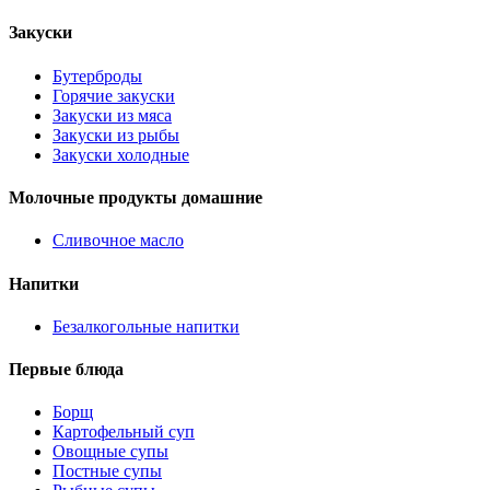
Закуски
Бутерброды
Горячие закуски
Закуски из мяса
Закуски из рыбы
Закуски холодные
Молочные продукты домашние
Сливочное масло
Напитки
Безалкогольные напитки
Первые блюда
Борщ
Картофельный суп
Овощные супы
Постные супы