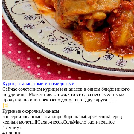
Курица с ананасами и помидорами
Сейчас сочетанием курицы и ананасов в одном блюде никого
не удивишь. Может показаться, что это два несовместимых
продукта, но они прекрасно дополняют друг друга в ...
Куриные окорочка
Ананасы
консервированные
Помидоры
Корень имбиря
Чеснок
Перец
черный молотый
Сахар-песок
Соль
Масло растительное
45 минут
4 порции