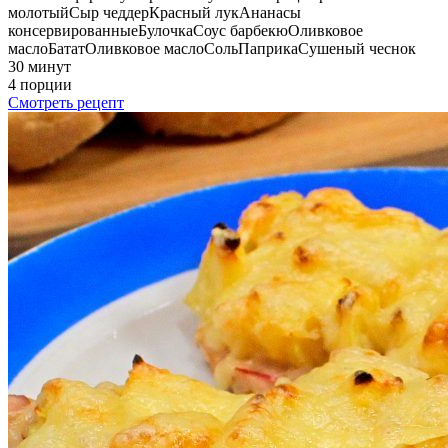
молотый
Сыр чеддер
Красный лук
Ананасы
консервированные
Булочка
Соус барбекю
Оливковое
масло
Батат
Оливковое масло
Соль
Паприка
Сушеный чеснок
30 минут
4 порции
Смотреть рецепт