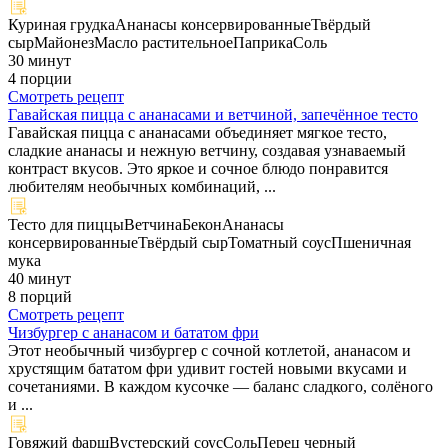
Куриная грудка
Ананасы консервированные
Твёрдый
сыр
Майонез
Масло растительное
Паприка
Соль
30 минут
4 порции
Смотреть рецепт
Гавайская пицца с ананасами и ветчиной, запечённое тесто
Гавайская пицца с ананасами объединяет мягкое тесто,
сладкие ананасы и нежную ветчину, создавая узнаваемый
контраст вкусов. Это яркое и сочное блюдо понравится
любителям необычных комбинаций, ...
Тесто для пиццы
Ветчина
Бекон
Ананасы
консервированные
Твёрдый сыр
Томатный соус
Пшеничная
мука
40 минут
8 порций
Смотреть рецепт
Чизбургер с ананасом и бататом фри
Этот необычный чизбургер с сочной котлетой, ананасом и
хрустящим бататом фри удивит гостей новыми вкусами и
сочетаниями. В каждом кусочке — баланс сладкого, солёного
и ...
Говяжий фарш
Вустерский соус
Соль
Перец черный