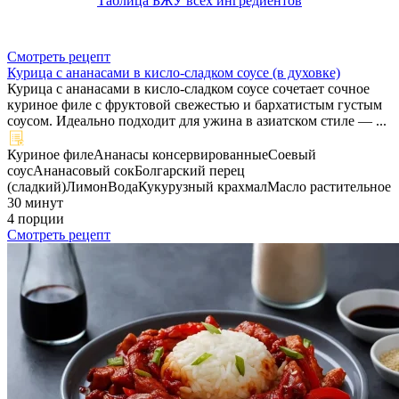
Таблица БЖУ всех ингредиентов
Смотреть рецепт
Курица с ананасами в кисло-сладком соусе (в духовке)
Курица с ананасами в кисло-сладком соусе сочетает сочное
куриное филе с фруктовой свежестью и бархатистым густым
соусом. Идеально подходит для ужина в азиатском стиле — ...
Куриное филе
Ананасы консервированные
Соевый
соус
Ананасовый сок
Болгарский перец
(сладкий)
Лимон
Вода
Кукурузный крахмал
Масло растительное
30 минут
4 порции
Смотреть рецепт