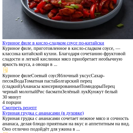
Куриное филе в кисло-сладком соусе по-китайски
Куриное филе, приготовленное в кисло-сладком соусе, —
классика китайской кухни. Благодаря сочетанию фруктовой
сладости и легкой кислинки мясо приобретает необычную
яркость вкуса, а овощи в ...
Куриное филе
Соевый соус
Яблочный уксус
Сахар-
песок
Вода
Томатная паста
Болгарский перец
(сладкий)
Ананасы консервированные
Помидоры
Перец
черный молотый
Рис басмати
Зелёный лук
Кунжут белый
30 минут
4 порции
Смотреть рецепт
Куриная грудка с ананасами (в духовке)
Куриная грудка с ананасами сочетает нежное мясо и сочность
ананаса, делая блюдо приятным на вкус и аппетитным на вид.
Оно отлично подойдёт для ужина в ...