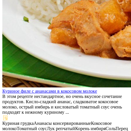
Куриное филе с ананасами в кокосовом молоке
В этом рецепте нестандартное, но очень вкусное сочетание
продуктов. Кисло-сладкий ананас, сладковатое кокосовое
молоко, острый имбирь и кисловатый томатный соус очень
подходят к нежному куриному ...
Куриная грудка
Ананасы консервированные
Кокосовое
молоко
Томатный соус
Лук репчатый
Корень имбиря
Соль
Перец