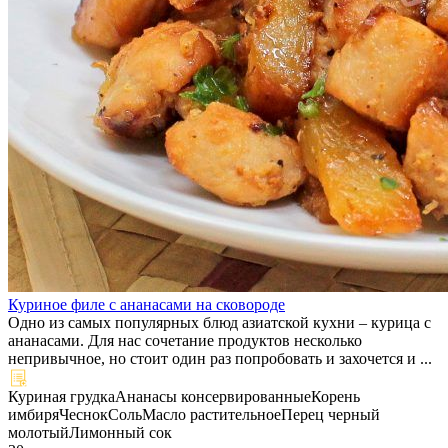
Куриное филе с ананасами на сковороде
Одно из самых популярных блюд азиатской кухни – курица с
ананасами. Для нас сочетание продуктов несколько
непривычное, но стоит один раз попробовать и захочется и ...
Куриная грудка
Ананасы консервированные
Корень
имбиря
Чеснок
Соль
Масло растительное
Перец черный
молотый
Лимонный сок