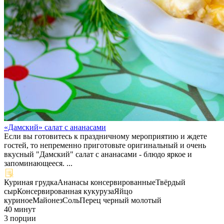
«Дамский» салат с ананасами
Если вы готовитесь к праздничному мероприятию и ждете
гостей, то непременно приготовьте оригинальный и очень
вкусный "Дамский" салат с ананасами - блюдо яркое и
запоминающееся. ...
Куриная грудка
Ананасы консервированные
Твёрдый
сыр
Консервированная кукуруза
Яйцо
куриное
Майонез
Соль
Перец черный молотый
40 минут
3 порции