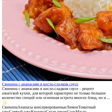
Свинина с ананасами в кисло-сладком соусе
Свинина с ананасами в кисло-сладком соусе – рецепт
азиатской кухни, для которой характерно не только большое
количество специй или огненная острота многих блюд, но и ...
Свинина
Ананасы консервированные
Лимон
Томатный
соус
Соевый соус
Крахмал
Сахар-песок
Соль
Масло