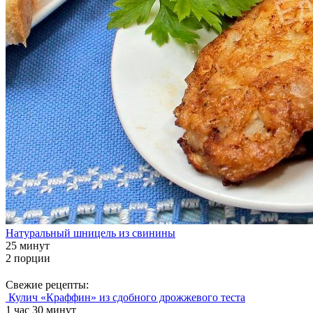
Натуральный шницель из свинины
25 минут
2 порции
Свежие рецепты:
Кулич «Краффин» из сдобного дрожжевого теста
1 час 30 минут