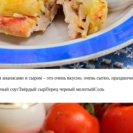
ананасами и сыром – это очень вкусно, очень сытно, празднично,
ный соус
Твёрдый сыр
Перец черный молотый
Соль