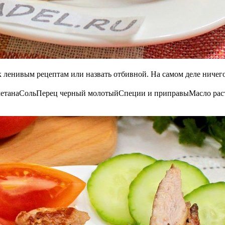
к ленивым рецептам или назвать отбивной. На самом деле ничего 
етана
Соль
Перец черный молотый
Специи и приправы
Масло рас