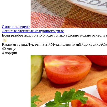
Смотреть рецепт
Ленивые отбивные из куриного филе
Если разобраться, то это блюдо только условно можно отнести 
Куриная грудка
Лук репчатый
Мука пшеничная
Яйцо куриное
См
40 минут
4 порции