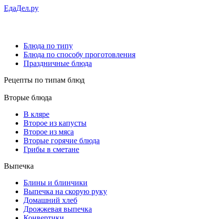
ЕдаДел.ру
Блюда по типу
Блюда по способу проготовления
Праздничные блюда
Рецепты
по типам блюд
Вторые блюда
В кляре
Второе из капусты
Второе из мяса
Вторые горячие блюда
Грибы в сметане
Выпечка
Блины и блинчики
Выпечка на скорую руку
Домашний хлеб
Дрожжевая выпечка
Конвертики