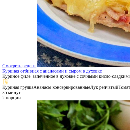
Смотреть рецепт
Куриная отбивная с ананасами и сыром в духовке
Куриное филе, запеченное в духовке с сочными кисло-сладкими 
Куриная грудка
Ананасы консервированные
Лук репчатый
Томат
35 минут
2 порции