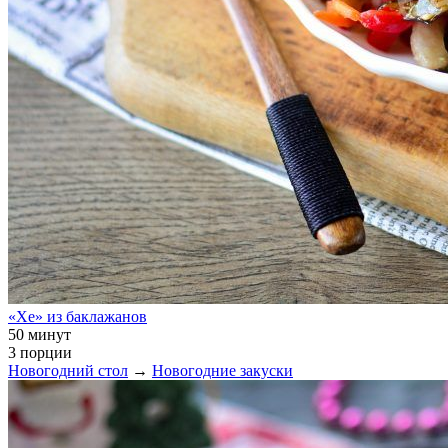
«Хе» из баклажанов
50 минут
3 порции
Новогодний стол
→
Новогодние закуски