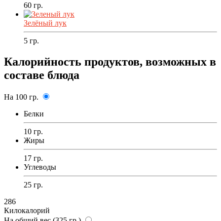
60
гр.
Зелёный лук
5
гр.
Калорийность продуктов, возможных в
составе блюда
На 100 гр.
Белки
10 гр.
Жиры
17 гр.
Углеводы
25 гр.
286
Килокалорий
На общий вес (325 гр.)