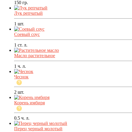
150
гр.
Лук репчатый
1
шт.
Соевый соус
1
ст. л.
Масло растительное
1
ч. л.
Чеснок
2
шт.
Корень имбиря
0.5
ч. л.
Перец черный молотый