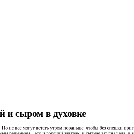
й и сыром в духовке
. Но не все могут встать утром пораньше, чтобы без спешки приг
ным решением – это и горячий завтрак, и сытная вкусная еда, и