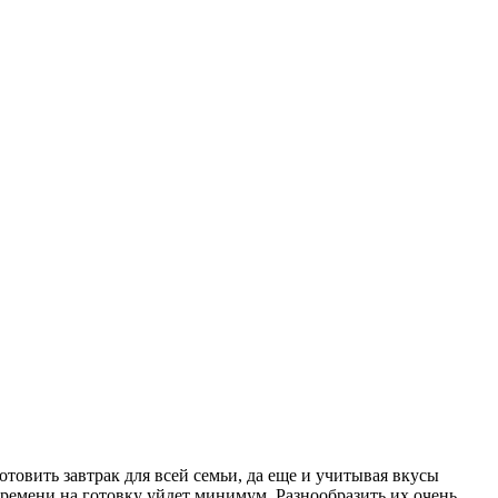
отовить завтрак для всей семьи, да еще и учитывая вкусы
 времени на готовку уйдет минимум. Разнообразить их очень