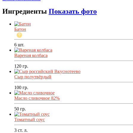
Ингредиенты
Показать фото
Батон
6
шт.
Вареная колбаса
120
гр.
Сыр полутвёрдый
100
гр.
Масло сливочное 82%
50
гр.
Томатный соус
3
ст. л.