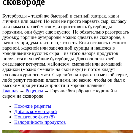
сковороде
Бутерброды – такой же быстрый и сытный завтрак, как и
яичница или омлет. Но если не просто нарезать сыр, колбасу
или намазать хлеб маслом, а приготовить бутерброды
горячими, они будут еще вкуснее. Не обязательно разогревать
духовку, горячие бутерброды можно сделать на сковороде, а
начинку придумать из того, что есть. Если осталось немного
вареной, жареной или запеченной курицы и нашелся в
холодильнике кусочек сыра – из этого набора продуктов
получатся вкуснейшие бутерброды. Для сочности хлеб
смазывают кетчупом, майонезом, сметаной или домашней
аджикой (можно смешать на свой вкус) и потом кладут
кусочки куриного мяса. Сыр либо натирают на мелкой терке,
либо режут тонкими пластинами, но важно, чтобы он был с
высоким процентом жирности и хорошо плавился.
Главная
→
Рецепты
→
Горячие бутерброды с курицей и
сыром на сковороде
Похожие рецепты
Добавь комментарий
Пошаговое фото (8)
Калорийность продуктов