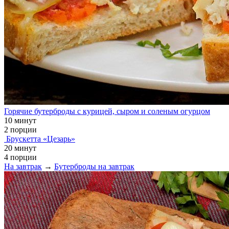
Горячие бутерброды с курицей, сыром и соленым огурцом
10 минут
2 порции
Брускетта «Цезарь»
20 минут
4 порции
На завтрак
→
Бутерброды на завтрак