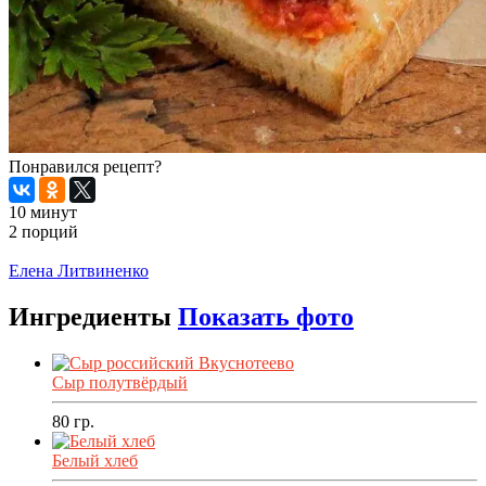
Понравился рецепт?
10 минут
2 порций
Распечатать
Елена Литвиненко
Ингредиенты
Показать фото
Сыр полутвёрдый
80
гр.
Белый хлеб