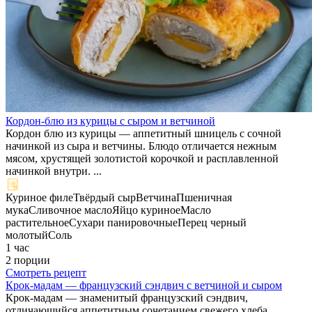
Кордон-блю из курицы с сыром и ветчиной
Кордон блю из курицы — аппетитный шницель с сочной
начинкой из сыра и ветчины. Блюдо отличается нежным
мясом, хрустящей золотистой корочкой и расплавленной
начинкой внутри. ...
Куриное филе
Твёрдый сыр
Ветчина
Пшеничная
мука
Сливочное масло
Яйцо куриное
Масло
растительное
Сухари панировочные
Перец черный
молотый
Соль
1 час
2 порции
Смотреть рецепт
Крок-мадам — французский сэндвич с ветчиной и сыром
Крок-мадам — знаменитый французский сэндвич,
отличающийся аппетитным сочетанием свежего хлеба,