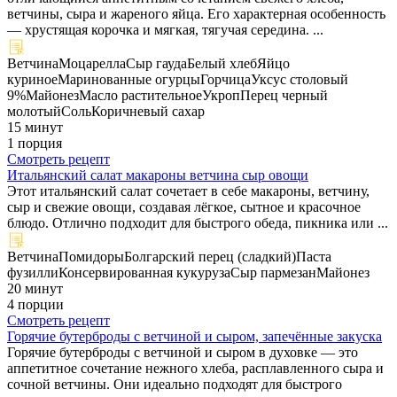
ветчины, сыра и жареного яйца. Его характерная особенность
— хрустящая корочка и мягкая, тягучая середина. ...
Ветчина
Моцарелла
Сыр гауда
Белый хлеб
Яйцо
куриное
Маринованные огурцы
Горчица
Уксус столовый
9%
Майонез
Масло растительное
Укроп
Перец черный
молотый
Соль
Коричневый сахар
15 минут
1 порция
Смотреть рецепт
Итальянский салат макароны ветчина сыр овощи
Этот итальянский салат сочетает в себе макароны, ветчину,
сыр и свежие овощи, создавая лёгкое, сытное и красочное
блюдо. Отлично подходит для быстрого обеда, пикника или ...
Ветчина
Помидоры
Болгарский перец (сладкий)
Паста
фузилли
Консервированная кукуруза
Сыр пармезан
Майонез
20 минут
4 порции
Смотреть рецепт
Горячие бутерброды с ветчиной и сыром, запечённые закуска
Горячие бутерброды с ветчиной и сыром в духовке — это
аппетитное сочетание нежного хлеба, расплавленного сыра и
сочной ветчины. Они идеально подходят для быстрого