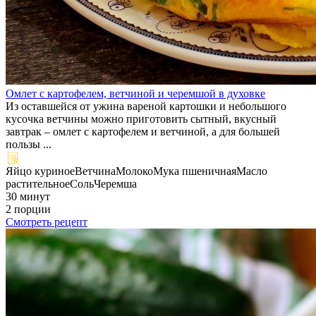
Омлет с картофелем, ветчиной и черемшой в духовке
Из оставшейся от ужина вареной картошки и небольшого
кусочка ветчины можно приготовить сытный, вкусный
завтрак – омлет с картофелем и ветчиной, а для большей
пользы ...
Яйцо куриное
Ветчина
Молоко
Мука пшеничная
Масло
растительное
Соль
Черемша
30 минут
2 порции
Смотреть рецепт