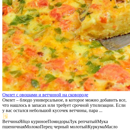
Омлет с овощами и ветчиной на сковороде
Омлет – блюдо универсальное, в которое можно добавить все,
что нашлось в запасах или требует срочной утилизации. Если
у вас остался небольшой кусочек ветчины, пара ...
Ветчина
Яйцо куриное
Помидоры
Лук репчатый
Мука
пшеничная
Молоко
Перец черный молотый
Куркума
Масло