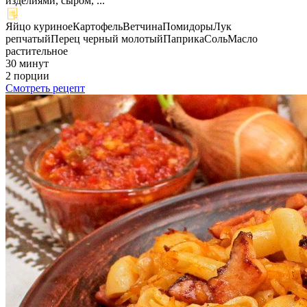
изделиями, сыром, ...
Яйцо куриное
Картофель
Ветчина
Помидоры
Лук
репчатый
Перец черный молотый
Паприка
Соль
Масло
растительное
30 минут
2 порции
Смотреть рецепт