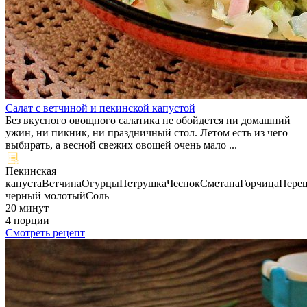
Салат с ветчиной и пекинской капустой
Без вкусного овощного салатика не обойдется ни домашний
ужин, ни пикник, ни праздничный стол. Летом есть из чего
выбирать, а весной свежих овощей очень мало ...
Пекинская
капуста
Ветчина
Огурцы
Петрушка
Чеснок
Сметана
Горчица
Пере
черный молотый
Соль
20 минут
4 порции
Смотреть рецепт