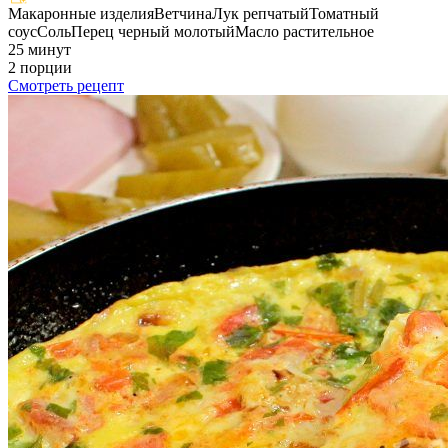
Макаронные изделия
Ветчина
Лук репчатый
Томатный
соус
Соль
Перец черный молотый
Масло растительное
25 минут
2 порции
Смотреть рецепт