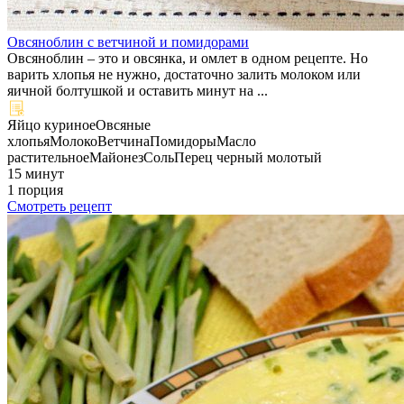
Овсяноблин с ветчиной и помидорами
Овсяноблин – это и овсянка, и омлет в одном рецепте. Но
варить хлопья не нужно, достаточно залить молоком или
яичной болтушкой и оставить минут на ...
Яйцо куриное
Овсяные
хлопья
Молоко
Ветчина
Помидоры
Масло
растительное
Майонез
Соль
Перец черный молотый
15 минут
1 порция
Смотреть рецепт