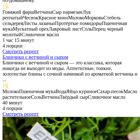
по‑домашнему.
Говяжий фарш
Ветчина
Сыр пармезан
Лук
репчатый
Чеснок
Красное вино
Молоко
Морковь
Стебель
сельдерея
Листы лазаньи
Протёртые помидоры
Пшеничная
мука
Мускатный орех
Лавровый лист
Соль
Перец черный
молотый
Сливочное масло
1 час 15 минут
4 порции
Смотреть рецепт
Блинчики с ветчиной и сыром
Блинчики с ветчиной и сыром — это классика, которая
никогда не выходит из моды. Аппетитные, тонкие,
золотистые блины с сочной начинкой из ароматной ветчины и
...
Молоко
Пшеничная мука
Вода
Яйцо куриное
Сахар-песок
Масло
растительное
Соль
Ветчина
Твёрдый сыр
Сливочное масло
40 минут
4 порции
Смотреть рецепт