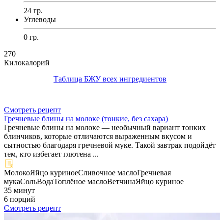
24 гр.
Углеводы
0 гр.
270
Килокалорий
Таблица БЖУ всех ингредиентов
Смотреть рецепт
Гречневые блины на молоке (тонкие, без сахара)
Гречневые блины на молоке — необычный вариант тонких
блинчиков, которые отличаются выраженным вкусом и
сытностью благодаря гречневой муке. Такой завтрак подойдёт
тем, кто избегает глютена ...
Молоко
Яйцо куриное
Сливочное масло
Гречневая
мука
Соль
Вода
Топлёное масло
Ветчина
Яйцо куриное
35 минут
6 порций
Смотреть рецепт