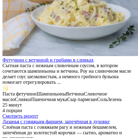
Фетучини с ветчиной и грибами в сливках
Сытная паста с нежным сливочным соусом, в котором
сочетаются шампиньоны и ветчина. Роу на сливочном масле
делает соус шелковистым, а немного грибного бульона
помогает отрегулировать ...
Паста фетучини
Шампиньоны
Ветчина
Сливочное
масло
Сливки
Пшеничная мука
Сыр пармезан
Соль
Зелень
25 минут
4 порции
Смотреть рецепт
Лазанья с говяжьим фаршем, запечённая в духовке
Слоёная паста с говяжьим рагу и нежным бешамелем,
запечённая до золотистой корочки — сытно, ароматно и