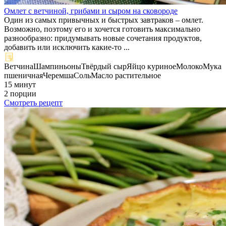
Омлет с ветчиной, грибами и сыром на сковороде
Один из самых привычных и быстрых завтраков – омлет.
Возможно, поэтому его и хочется готовить максимально
разнообразно: придумывать новые сочетания продуктов,
добавить или исключить какие-то ...
Ветчина
Шампиньоны
Твёрдый сыр
Яйцо куриное
Молоко
Мука
пшеничная
Черемша
Соль
Масло растительное
15 минут
2 порции
Смотреть рецепт