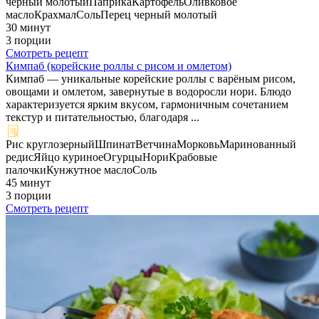
черный молотый
Паприка
Картофель
Оливковое
масло
Крахмал
Соль
Перец черный молотый
30 минут
3 порции
Смотреть рецепт
Кимпаб (корейские роллы с рисом и омлетом)
Кимпаб — уникальные корейские роллы с варёным рисом,
овощами и омлетом, завернутые в водоросли нори. Блюдо
характеризуется ярким вкусом, гармоничным сочетанием
текстур и питательностью, благодаря ...
Рис круглозерный
Шпинат
Ветчина
Морковь
Маринованный
редис
Яйцо куриное
Огурцы
Нори
Крабовые
палочки
Кунжутное масло
Соль
45 минут
3 порции
Смотреть рецепт