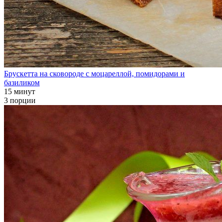
Брускетта на сковороде с моцареллой, помидорами и
базиликом
15 минут
3 порции