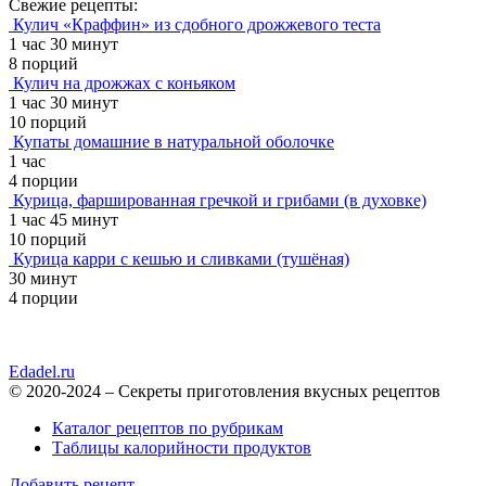
Свежие рецепты:
Кулич «Краффин» из сдобного дрожжевого теста
1 час 30 минут
8 порций
Кулич на дрожжах с коньяком
1 час 30 минут
10 порций
Купаты домашние в натуральной оболочке
1 час
4 порции
Курица, фаршированная гречкой и грибами (в духовке)
1 час 45 минут
10 порций
Курица карри с кешью и сливками (тушёная)
30 минут
4 порции
Edadel.ru
© 2020-2024 – Секреты приготовления вкусных рецептов
Каталог рецептов по рубрикам
Таблицы калорийности продуктов
Добавить рецепт