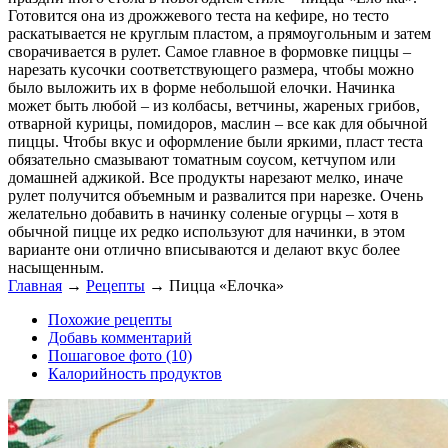
Готовится она из дрожжевого теста на кефире, но тесто
раскатывается не круглым пластом, а прямоугольным и затем
сворачивается в рулет. Самое главное в формовке пиццы –
нарезать кусочки соответствующего размера, чтобы можно
было выложить их в форме небольшой елочки. Начинка
может быть любой – из колбасы, ветчины, жареных грибов,
отварной курицы, помидоров, маслин – все как для обычной
пиццы. Чтобы вкус и оформление были яркими, пласт теста
обязательно смазывают томатным соусом, кетчупом или
домашней аджикой. Все продукты нарезают мелко, иначе
рулет получится объемным и развалится при нарезке. Очень
желательно добавить в начинку соленые огурцы – хотя в
обычной пицце их редко используют для начинки, в этом
варианте они отлично вписываются и делают вкус более
насыщенным.
Главная
→
Рецепты
→
Пицца «Елочка»
Похожие рецепты
Добавь комментарий
Пошаговое фото (10)
Калорийность продуктов