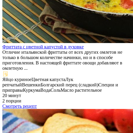
Фриттата с цветной капустой в духовке
Отличие итальянской фриттаты от всех других омлетов не
только в большом количестве начинки, но и в способе
приготовления. В настоящей фриттате овощи добавляют в
омлетную ...
Яйцо куриное
Цветная капуста
Лук
репчатый
Вешенки
Болгарский перец (сладкий)
Специи и
приправы
Куркума
Вода
Соль
Масло растительное
20 минут
2 порции
Смотреть рецепт