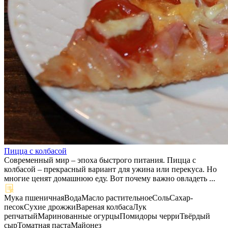
Пицца с колбасой
Современный мир – эпоха быстрого питания. Пицца с
колбасой – прекрасный вариант для ужина или перекуса. Но
многие ценят домашнюю еду. Вот почему важно овладеть ...
Мука пшеничная
Вода
Масло растительное
Соль
Сахар-
песок
Сухие дрожжи
Вареная колбаса
Лук
репчатый
Маринованные огурцы
Помидоры черри
Твёрдый
сыр
Томатная паста
Майонез