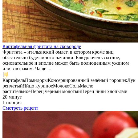
Картофельная фриттата на сковороде
Фриттата – итальянский омлет, в котором кроме яиц
обязательно будет много начинки. Блюдо очень сытное,
основательное и вполне может быть полноценным ужином
или завтраком. Чаще ...
Картофель
Помидоры
Консервированный зелёный горошек
Лук
репчатый
Яйцо куриное
Молоко
Соль
Масло
растительное
Перец черный молотый
Перец чили хлопьями
20 минут
1 порция
Смотреть рецепт