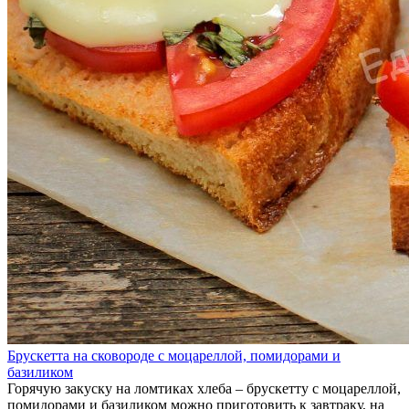
Брускетта на сковороде с моцареллой, помидорами и
базиликом
Горячую закуску на ломтиках хлеба – брускетту с моцареллой,
помидорами и базиликом можно приготовить к завтраку, на