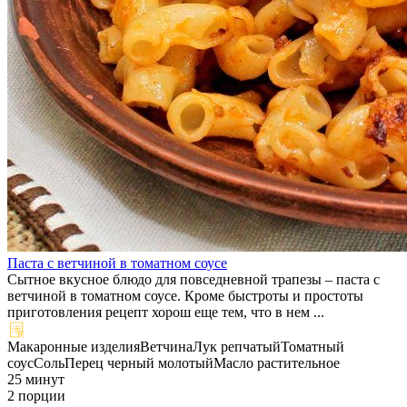
Паста с ветчиной в томатном соусе
Сытное вкусное блюдо для повседневной трапезы – паста с
ветчиной в томатном соусе. Кроме быстроты и простоты
приготовления рецепт хорош еще тем, что в нем ...
Макаронные изделия
Ветчина
Лук репчатый
Томатный
соус
Соль
Перец черный молотый
Масло растительное
25 минут
2 порции