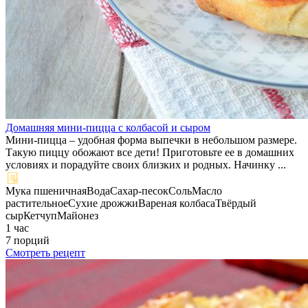
Домашняя мини-пицца с колбасой и сыром
Мини-пицца – удобная форма выпечки в небольшом размере.
Такую пиццу обожают все дети! Приготовьте ее в домашних
условиях и порадуйте своих близких и родных. Начинку ...
Мука пшеничная
Вода
Сахар-песок
Соль
Масло
растительное
Сухие дрожжи
Вареная колбаса
Твёрдый
сыр
Кетчуп
Майонез
1 час
7 порций
Смотреть рецепт