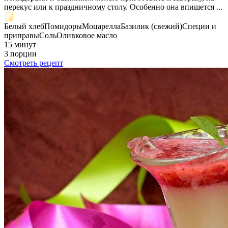
перекус или к праздничному столу. Особенно она впишется ...
Белый хлеб
Помидоры
Моцарелла
Базилик (свежий)
Специи и
приправы
Соль
Оливковое масло
15 минут
3 порции
Смотреть рецепт