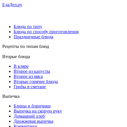
ЕдаДел.ру
Блюда по типу
Блюда по способу проготовления
Праздничные блюда
Рецепты
по типам блюд
Вторые блюда
В кляре
Второе из капусты
Второе из мяса
Вторые горячие блюда
Грибы в сметане
Выпечка
Блины и блинчики
Выпечка на скорую руку
Домашний хлеб
Дрожжевая выпечка
Конвертики