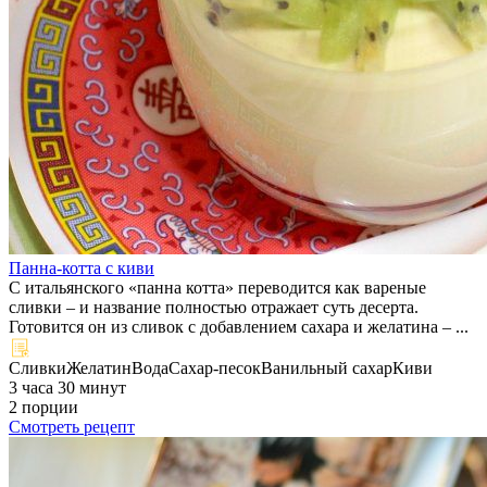
Панна-котта с киви
С итальянского «панна котта» переводится как вареные
сливки – и название полностью отражает суть десерта.
Готовится он из сливок с добавлением сахара и желатина – ...
Сливки
Желатин
Вода
Сахар-песок
Ванильный сахар
Киви
3 часа 30 минут
2 порции
Смотреть рецепт