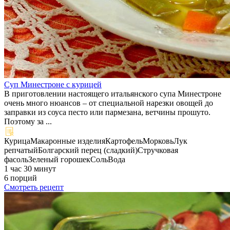
Суп Минестроне с курицей
В приготовлении настоящего итальянского супа Минестроне
очень много нюансов – от специальной нарезки овощей до
заправки из соуса песто или пармезана, ветчины прошуто.
Поэтому за ...
Курица
Макаронные изделия
Картофель
Морковь
Лук
репчатый
Болгарский перец (сладкий)
Стручковая
фасоль
Зеленый горошек
Соль
Вода
1 час 30 минут
6 порций
Смотреть рецепт