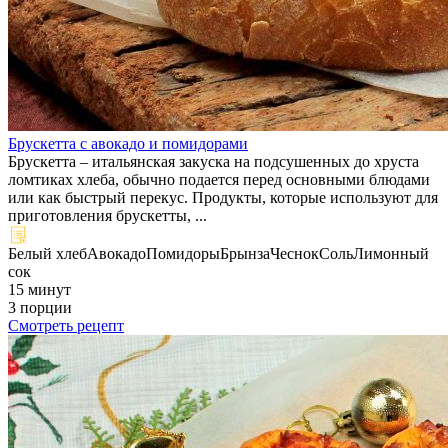
Брускетта с авокадо и помидорами
Брускетта – итальянская закуска на подсушенных до хруста
ломтиках хлеба, обычно подается перед основными блюдами
или как быстрый перекус. Продукты, которые используют для
приготовления брускетты, ...
Белый хлеб
Авокадо
Помидоры
Брынза
Чеснок
Соль
Лимонный
сок
15 минут
3 порции
Смотреть рецепт