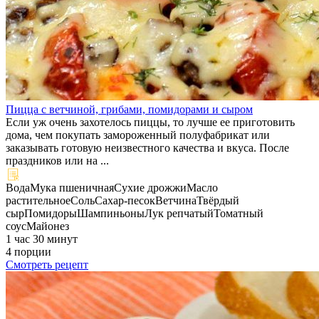
Пицца с ветчиной, грибами, помидорами и сыром
Если уж очень захотелось пиццы, то лучше ее приготовить
дома, чем покупать замороженный полуфабрикат или
заказывать готовую неизвестного качества и вкуса. После
праздников или на ...
Вода
Мука пшеничная
Сухие дрожжи
Масло
растительное
Соль
Сахар-песок
Ветчина
Твёрдый
сыр
Помидоры
Шампиньоны
Лук репчатый
Томатный
соус
Майонез
1 час 30 минут
4 порции
Смотреть рецепт