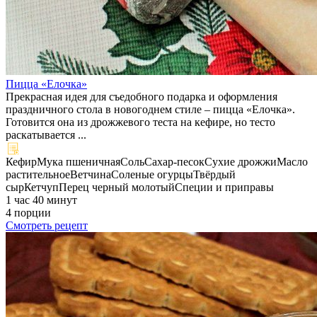
Пицца «Елочка»
Прекрасная идея для съедобного подарка и оформления
праздничного стола в новогоднем стиле – пицца «Елочка».
Готовится она из дрожжевого теста на кефире, но тесто
раскатывается ...
Кефир
Мука пшеничная
Соль
Сахар-песок
Сухие дрожжи
Масло
растительное
Ветчина
Соленые огурцы
Твёрдый
сыр
Кетчуп
Перец черный молотый
Специи и приправы
1 час 40 минут
4 порции
Смотреть рецепт