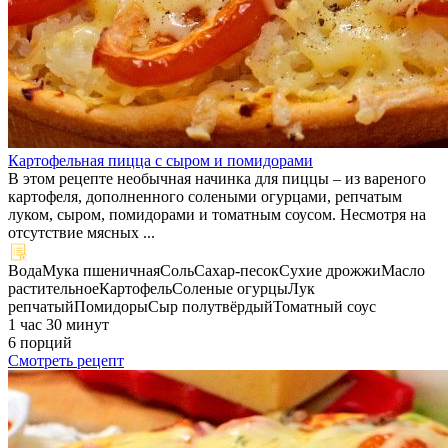
Картофельная пицца с сыром и помидорами
В этом рецепте необычная начинка для пиццы – из вареного
картофеля, дополненного солеными огурцами, репчатым
луком, сыром, помидорами и томатным соусом. Несмотря на
отсутствие мясных ...
Вода
Мука пшеничная
Соль
Сахар-песок
Сухие дрожжи
Масло
растительное
Картофель
Соленые огурцы
Лук
репчатый
Помидоры
Сыр полутвёрдый
Томатный соус
1 час 30 минут
6 порций
Смотреть рецепт