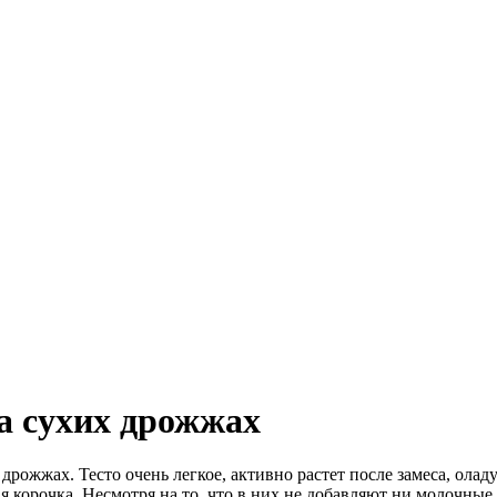
а сухих дрожжах
дрожжах. Тесто очень легкое, активно растет после замеса, ол
я корочка. Несмотря на то, что в них не добавляют ни молочные