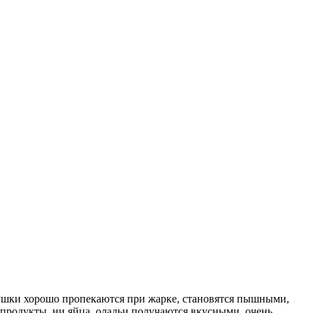
адушки хорошо пропекаются при жарке, становятся пышными,
 продукты, ни яйца, оладьи получаются вкусными, очень