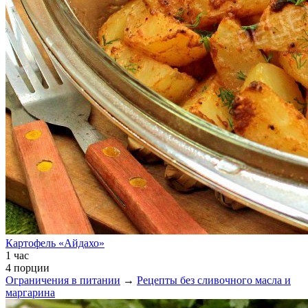
Картофель «Айдахо»
1 час
4 порции
Ограничения в питании
→
Рецепты без сливочного масла и
маргарина