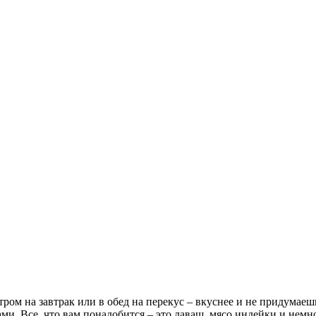
тром на завтрак или в обед на перекус – вкуснее и не придумае
и. Все, что вам понадобится – это лаваш, мясо индейки и немно