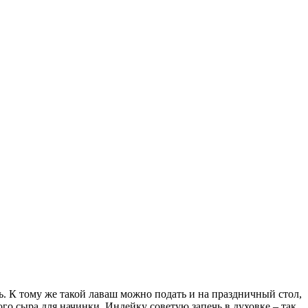
шь. К тому же такой лаваш можно подать и на праздничный стол,
го сыра для начинки. Индейку советую запечь в духовке – так