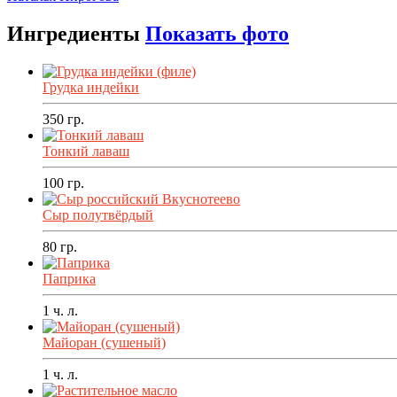
Ингредиенты
Показать фото
Грудка индейки
350
гр.
Тонкий лаваш
100
гр.
Сыр полутвёрдый
80
гр.
Паприка
1
ч. л.
Майоран (сушеный)
1
ч. л.