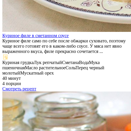
Куриное филе в сметанном соусе
Куриное филе само по себе после обжарки суховато, поэтому
чаще всего готовят его в каком-либо соусе. У мяса нет явно
выраженного вкуса, филе прекрасно сочетается ...
Куриная грудка
Лук репчатый
Сметана
Вода
Мука
пшеничная
Масло растительное
Соль
Перец черный
молотый
Мускатный орех
40 минут
4 порции
Смотреть рецепт