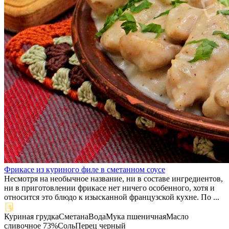
Фрикасе из куриного филе в сметанном соусе
Несмотря на необычное название, ни в составе ингредиентов,
ни в приготовлении фрикасе нет ничего особенного, хотя и
относится это блюдо к изысканной французской кухне. По ...
Куриная грудка
Сметана
Вода
Мука пшеничная
Масло
сливочное 73%
Соль
Перец черный