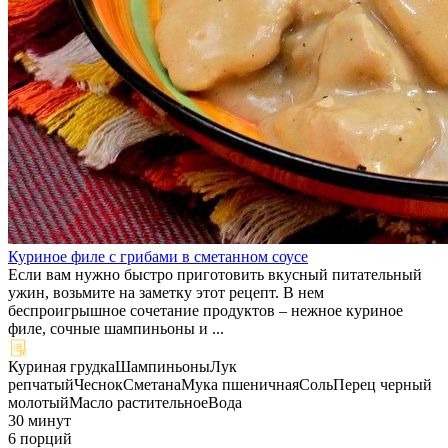
Куриное филе с грибами в сметанном соусе
Если вам нужно быстро приготовить вкусный питательный
ужин, возьмите на заметку этот рецепт. В нем
беспроигрышное сочетание продуктов – нежное куриное
филе, сочные шампиньоны и ...
Куриная грудка
Шампиньоны
Лук
репчатый
Чеснок
Сметана
Мука пшеничная
Соль
Перец черный
молотый
Масло растительное
Вода
30 минут
6 порций