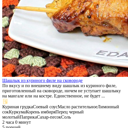
Шашлык из куриного филе на сковороде
По вкусу и по внешнему виду шашлык из куриного филе,
приготовленный на сковороде, ничем не уступает шашлыку
на мангале или на костре. Единственное, не будет ...
Куриная грудка
Соевый соус
Масло растительное
Лимонный
сок
Куркума
Корень имбиря
Перец черный
молотый
Паприка
Сахар-песок
Соль
2 часа 0 минут
5 порций