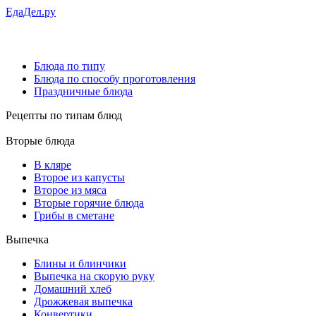
ЕдаДел.ру
Блюда по типу
Блюда по способу проготовления
Праздничные блюда
Рецепты
по типам блюд
Вторые блюда
В кляре
Второе из капусты
Второе из мяса
Вторые горячие блюда
Грибы в сметане
Выпечка
Блины и блинчики
Выпечка на скорую руку
Домашний хлеб
Дрожжевая выпечка
Конвертики