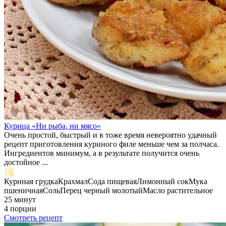
Курица «Ни рыба, ни мясо»
Очень простой, быстрый и в тоже время невероятно удачный
рецепт приготовления куриного филе меньше чем за полчаса.
Ингредиентов минимум, а в результате получится очень
достойное ...
Куриная грудка
Крахмал
Сода пищевая
Лимонный сок
Мука
пшеничная
Соль
Перец черный молотый
Масло растительное
25 минут
4 порции
Смотреть рецепт