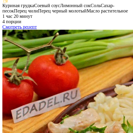
Куриная грудка
Соевый соус
Лимонный сок
Соль
Сахар-
песок
Перец чили
Перец черный молотый
Масло растительное
1 час 20 минут
4 порции
Смотреть рецепт