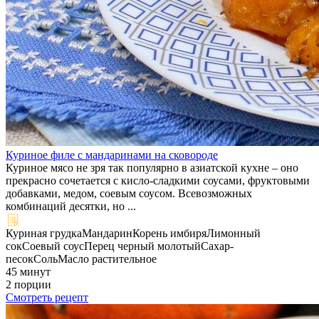
Куриное филе с мандаринами на сковороде
Куриное мясо не зря так популярно в азиатской кухне – оно
прекрасно сочетается с кисло-сладкими соусами, фруктовыми
добавками, медом, соевым соусом. Всевозможных
комбинаций десятки, но ...
Куриная грудка
Мандарин
Корень имбиря
Лимонный
сок
Соевый соус
Перец черный молотый
Сахар-
песок
Соль
Масло растительное
45 минут
2 порции
Смотреть рецепт