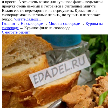
и просто. А это очень важно для куриного филе – ведь такой
продукт очень нежный и готовится в считанные минуты.
Важно его не пережарить и не пересушить. Кроме того, в
сковороде можно не только жарить, но тушить или запекать
блюдо.
Читать дальше...
Главная
→
На сковороде
→
Мясо на сковороде
→
Курица на
сковороде
→
Куриное филе на сковороде
Смотреть рецепт