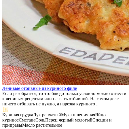
Ленивые отбивные из куриного филе
Если разобраться, то это блюдо только условно можно отнести
к ленивым рецептам или назвать отбивной. На самом деле
ничего отбивать не нужно, а нарезка куриного ...
Куриная грудка
Лук репчатый
Мука пшеничная
Яйцо
куриное
Сметана
Соль
Перец черный молотый
Специи и
приправы
Масло растительное