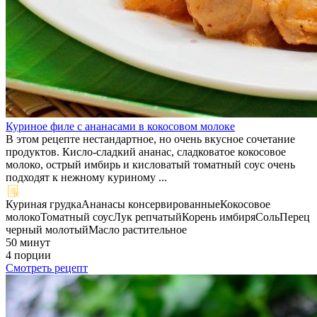
Куриное филе с ананасами в кокосовом молоке
В этом рецепте нестандартное, но очень вкусное сочетание
продуктов. Кисло-сладкий ананас, сладковатое кокосовое
молоко, острый имбирь и кисловатый томатный соус очень
подходят к нежному куриному ...
Куриная грудка
Ананасы консервированные
Кокосовое
молоко
Томатный соус
Лук репчатый
Корень имбиря
Соль
Перец
черный молотый
Масло растительное
50 минут
4 порции
Смотреть рецепт