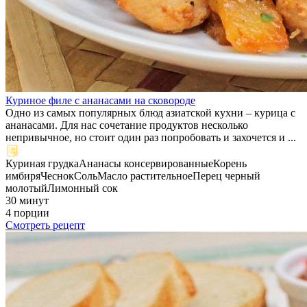
Куриное филе с ананасами на сковороде
Одно из самых популярных блюд азиатской кухни – курица с
ананасами. Для нас сочетание продуктов несколько
непривычное, но стоит один раз попробовать и захочется и ...
Куриная грудка
Ананасы консервированные
Корень
имбиря
Чеснок
Соль
Масло растительное
Перец черный
молотый
Лимонный сок
30 минут
4 порции
Смотреть рецепт