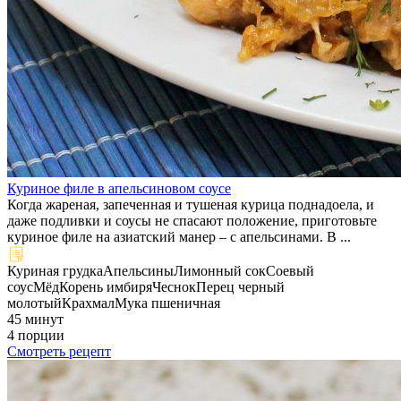
Куриное филе в апельсиновом соусе
Когда жареная, запеченная и тушеная курица поднадоела, и
даже подливки и соусы не спасают положение, приготовьте
куриное филе на азиатский манер – с апельсинами. В ...
Куриная грудка
Апельсины
Лимонный сок
Соевый
соус
Мёд
Корень имбиря
Чеснок
Перец черный
молотый
Крахмал
Мука пшеничная
45 минут
4 порции
Смотреть рецепт