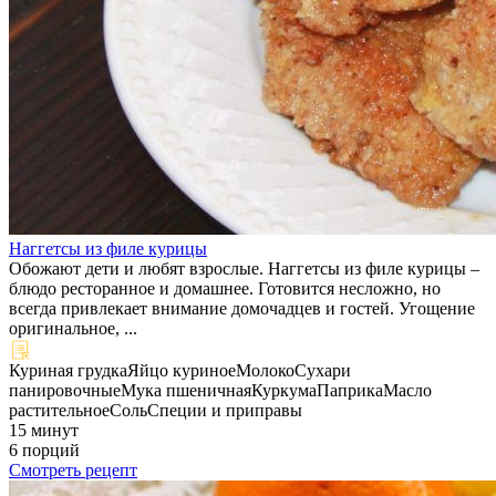
Наггетсы из филе курицы
Обожают дети и любят взрослые. Наггетсы из филе курицы –
блюдо ресторанное и домашнее. Готовится несложно, но
всегда привлекает внимание домочадцев и гостей. Угощение
оригинальное, ...
Куриная грудка
Яйцо куриное
Молоко
Сухари
панировочные
Мука пшеничная
Куркума
Паприка
Масло
растительное
Соль
Специи и приправы
15 минут
6 порций
Смотреть рецепт