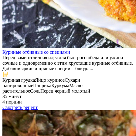
Куриные отбивные со специями
Перед вами отличная идея для быстрого обеда или ужина –
сочные и одновременно с этим хрустящие куриные отбивные.
Добавив яркие и пряные специи – блюдо ...
Куриная грудка
Яйцо куриное
Сухари
панировочные
Паприка
Куркума
Масло
растительное
Соль
Перец черный молотый
35 минут
4 порции
Смотреть рецепт