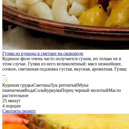
Гуляш из курицы в сметане на сковороде
Куриное филе очень часто получается сухим, но только не в
этом случае. Гуляш из него великолепный: мясо нежнейшее,
сочное, сметанная подливка густая, вкусная, ароматная. Гуляш
...
Куриная грудка
Сметана
Лук репчатый
Мука
пшеничная
Вода
Соль
Куркума
Перец черный молотый
Масло
растительное
25 минут
4 порции
Смотреть рецепт