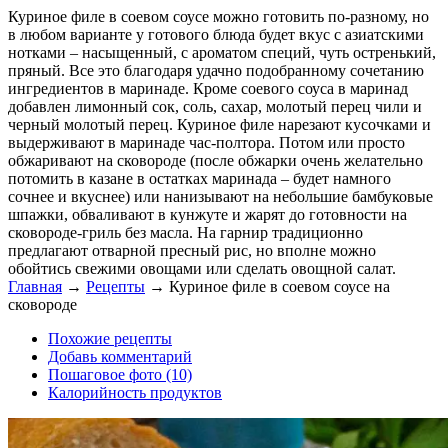
Куриное филе в соевом соусе можно готовить по-разному, но
в любом варианте у готового блюда будет вкус с азиатскими
нотками – насыщенный, с ароматом специй, чуть остренький,
пряный. Все это благодаря удачно подобранному сочетанию
ингредиентов в маринаде. Кроме соевого соуса в маринад
добавлен лимонный сок, соль, сахар, молотый перец чили и
черный молотый перец. Куриное филе нарезают кусочками и
выдерживают в маринаде час-полтора. Потом или просто
обжаривают на сковороде (после обжарки очень желательно
потомить в казане в остатках маринада – будет намного
сочнее и вкуснее) или нанизывают на небольшие бамбуковые
шпажки, обваливают в кунжуте и жарят до готовности на
сковороде-гриль без масла. На гарнир традиционно
предлагают отварной пресный рис, но вполне можно
обойтись свежими овощами или сделать овощной салат.
Главная
→
Рецепты
→
Куриное филе в соевом соусе на
сковороде
Похожие рецепты
Добавь комментарий
Пошаговое фото (10)
Калорийность продуктов