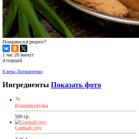
Понравился рецепт?
1 час 20 минут
4 порций
Распечатать
Елена Литвиненко
Ингредиенты
Показать фото
Куриная грудка
500
гр.
Соевый соус
3
ст. л.