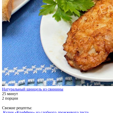
Натуральный шницель из свинины
25 минут
2 порции
Свежие рецепты:
Кулич «Краффин» из сдобного дрожжевого теста