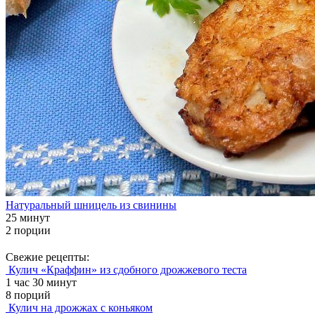
Натуральный шницель из свинины
25 минут
2 порции
Свежие рецепты:
Кулич «Краффин» из сдобного дрожжевого теста
1 час 30 минут
8 порций
Кулич на дрожжах с коньяком