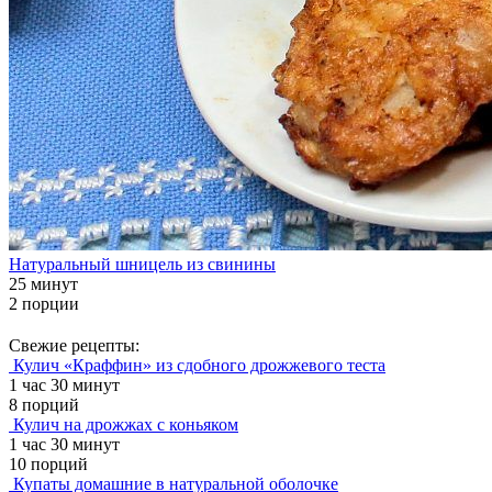
Натуральный шницель из свинины
25 минут
2 порции
Свежие рецепты:
Кулич «Краффин» из сдобного дрожжевого теста
1 час 30 минут
8 порций
Кулич на дрожжах с коньяком
1 час 30 минут
10 порций
Купаты домашние в натуральной оболочке