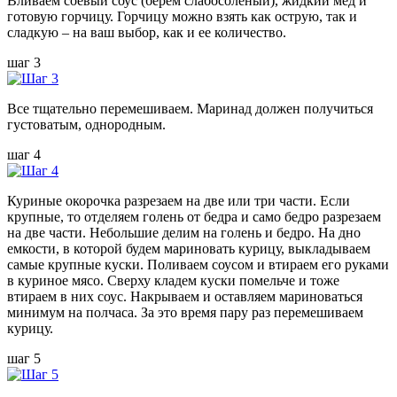
Вливаем соевый соус (берем слабосоленый), жидкий мед и
готовую горчицу. Горчицу можно взять как острую, так и
сладкую – на ваш выбор, как и ее количество.
шаг 3
Все тщательно перемешиваем. Маринад должен получиться
густоватым, однородным.
шаг 4
Куриные окорочка разрезаем на две или три части. Если
крупные, то отделяем голень от бедра и само бедро разрезаем
на две части. Небольшие делим на голень и бедро. На дно
емкости, в которой будем мариновать курицу, выкладываем
самые крупные куски. Поливаем соусом и втираем его руками
в куриное мясо. Сверху кладем куски помельче и тоже
втираем в них соус. Накрываем и оставляем мариноваться
минимум на полчаса. За это время пару раз перемешиваем
курицу.
шаг 5