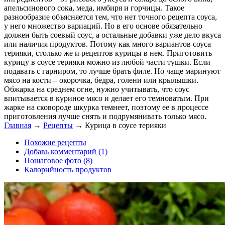
апельсинового сока, меда, имбиря и горчицы. Такое
разнообразие объясняется тем, что нет точного рецепта соуса,
у него множество вариаций. Но в его основе обязательно
должен быть соевый соус, а остальные добавки уже дело вкуса
или наличия продуктов. Потому как много вариантов соуса
терияки, столько же и рецептов курицы в нем. Приготовить
курицу в соусе терияки можно из любой части тушки. Если
подавать с гарниром, то лучше брать филе. Но чаще маринуют
мясо на кости – окорочка, бедра, голени или крылышки.
Обжарка на среднем огне, нужно учитывать, что соус
впитывается в куриное мясо и делает его темноватым. При
жарке на сковороде шкурка темнеет, поэтому ее в процессе
приготовления лучше снять и подрумянивать только мясо.
Главная
→
Рецепты
→
Курица в соусе терияки
Похожие рецепты
Добавь комментарий (1)
Пошаговое фото (8)
Калорийность продуктов