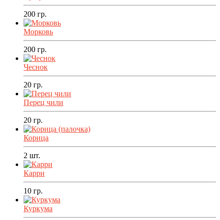
200
гр.
Морковь
200
гр.
Чеснок
20
гр.
Перец чили
20
гр.
Корица
2
шт.
Карри
10
гр.
Куркума