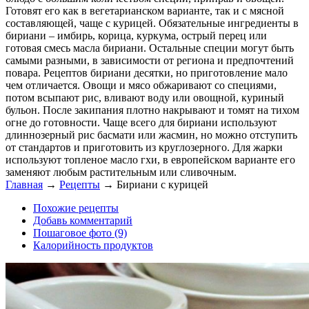
Готовят его как в вегетарианском варианте, так и с мясной
составляющей, чаще с курицей. Обязательные ингредиенты в
бириани – имбирь, корица, куркума, острый перец или
готовая смесь масла бириани. Остальные специи могут быть
самыми разными, в зависимости от региона и предпочтений
повара. Рецептов бириани десятки, но приготовление мало
чем отличается. Овощи и мясо обжаривают со специями,
потом всыпают рис, вливают воду или овощной, куриный
бульон. После закипания плотно накрывают и томят на тихом
огне до готовности. Чаще всего для бириани используют
длиннозерный рис басмати или жасмин, но можно отступить
от стандартов и приготовить из круглозерного. Для жарки
используют топленое масло гхи, в европейском варианте его
заменяют любым растительным или сливочным.
Главная
→
Рецепты
→
Бириани с курицей
Похожие рецепты
Добавь комментарий
Пошаговое фото (9)
Калорийность продуктов