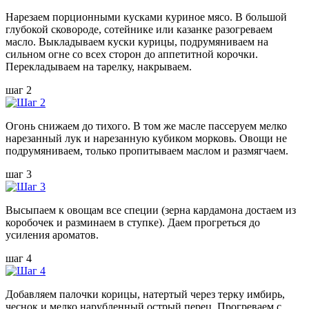
Нарезаем порционными кусками куриное мясо. В большой
глубокой сковороде, сотейнике или казанке разогреваем
масло. Выкладываем куски курицы, подрумяниваем на
сильном огне со всех сторон до аппетитной корочки.
Перекладываем на тарелку, накрываем.
шаг 2
Огонь снижаем до тихого. В том же масле пассеруем мелко
нарезанный лук и нарезанную кубиком морковь. Овощи не
подрумяниваем, только пропитываем маслом и размягчаем.
шаг 3
Высыпаем к овощам все специи (зерна кардамона достаем из
коробочек и разминаем в ступке). Даем прогреться до
усиления ароматов.
шаг 4
Добавляем палочки корицы, натертый через терку имбирь,
чеснок и мелко нарубленный острый перец. Прогреваем с