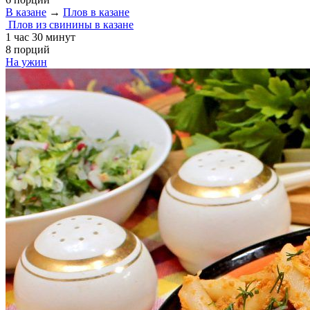
В казане
→
Плов в казане
Плов из свинины в казане
1 час 30 минут
8 порций
На ужин