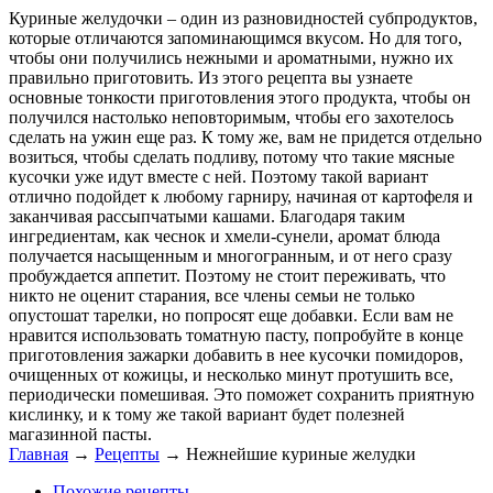
Куриные желудочки – один из разновидностей субпродуктов,
которые отличаются запоминающимся вкусом. Но для того,
чтобы они получились нежными и ароматными, нужно их
правильно приготовить. Из этого рецепта вы узнаете
основные тонкости приготовления этого продукта, чтобы он
получился настолько неповторимым, чтобы его захотелось
сделать на ужин еще раз. К тому же, вам не придется отдельно
возиться, чтобы сделать подливу, потому что такие мясные
кусочки уже идут вместе с ней. Поэтому такой вариант
отлично подойдет к любому гарниру, начиная от картофеля и
заканчивая рассыпчатыми кашами. Благодаря таким
ингредиентам, как чеснок и хмели-сунели, аромат блюда
получается насыщенным и многогранным, и от него сразу
пробуждается аппетит. Поэтому не стоит переживать, что
никто не оценит старания, все члены семьи не только
опустошат тарелки, но попросят еще добавки. Если вам не
нравится использовать томатную пасту, попробуйте в конце
приготовления зажарки добавить в нее кусочки помидоров,
очищенных от кожицы, и несколько минут протушить все,
периодически помешивая. Это поможет сохранить приятную
кислинку, и к тому же такой вариант будет полезней
магазинной пасты.
Главная
→
Рецепты
→
Нежнейшие куриные желудки
Похожие рецепты