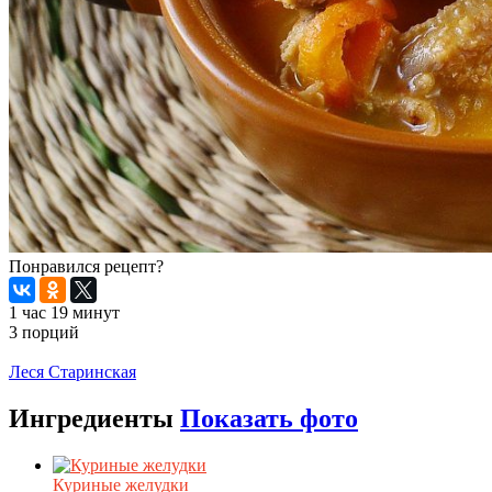
Понравился рецепт?
1 час 19 минут
3 порций
Распечатать
Леся Старинская
Ингредиенты
Показать фото
Куриные желудки