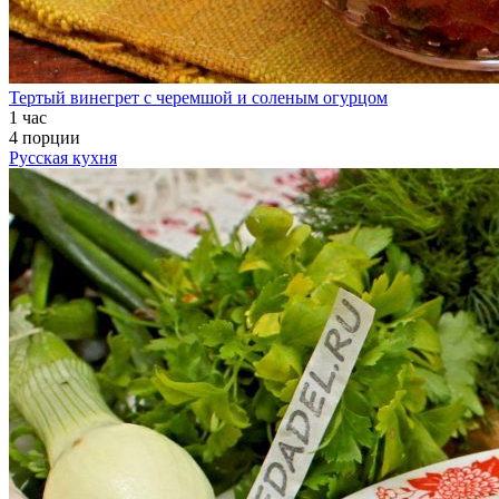
Тертый винегрет с черемшой и соленым огурцом
1 час
4 порции
Русская кухня