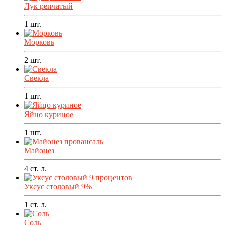
Лук репчатый
1
шт.
Морковь
2
шт.
Свекла
1
шт.
Яйцо куриное
1
шт.
Майонез
4
ст. л.
Уксус столовый 9%
1
ст. л.
Соль