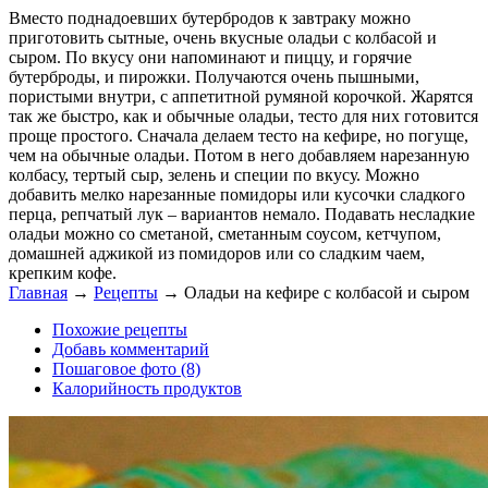
Вместо поднадоевших бутербродов к завтраку можно
приготовить сытные, очень вкусные оладьи с колбасой и
сыром. По вкусу они напоминают и пиццу, и горячие
бутерброды, и пирожки. Получаются очень пышными,
пористыми внутри, с аппетитной румяной корочкой. Жарятся
так же быстро, как и обычные оладьи, тесто для них готовится
проще простого. Сначала делаем тесто на кефире, но погуще,
чем на обычные оладьи. Потом в него добавляем нарезанную
колбасу, тертый сыр, зелень и специи по вкусу. Можно
добавить мелко нарезанные помидоры или кусочки сладкого
перца, репчатый лук – вариантов немало. Подавать несладкие
оладьи можно со сметаной, сметанным соусом, кетчупом,
домашней аджикой из помидоров или со сладким чаем,
крепким кофе.
Главная
→
Рецепты
→
Оладьи на кефире с колбасой и сыром
Похожие рецепты
Добавь комментарий
Пошаговое фото (8)
Калорийность продуктов