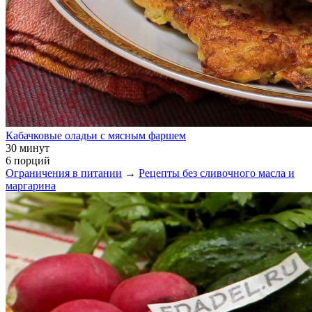
Кабачковые оладьи с мясным фаршем
30 минут
6 порций
Ограничения в питании
→
Рецепты без сливочного масла и
маргарина