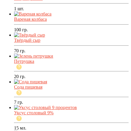
1
шт.
Вареная колбаса
100
гр.
Твёрдый сыр
70
гр.
Петрушка
20
гр.
Сода пищевая
7
гр.
Уксус столовый 9%
15
мл.