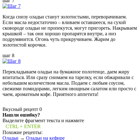
шаг 7
Когда снизу оладьи станут золотистыми, переворачиваем.
Если масла недостаточно – вливаем оставшееся, на сухой
сковороде оладьи не пропекутся, могут пригореть. Накрываем
крышкой – так они хорошо пропарятся внутри, а низ
подрумянится. Огонь чуть прикручиваем. Жарим до
золотистой корочки.
шаг 8
Перекладываем оладьи на бумажное полотенце, даем жиру
впитаться. Или сразу снимаем на тарелку, если обжаривали с
небольшим количеством масла. Подаем с любым соусом,
свежими помидорами, легким овощным салатом или просто с
чаем, ароматным кофе. Приятного аппетита!
Вкусный рецепт
0
Нашли ошибку?
Выделите фрагмент текста и нажмите
CTRL + ENTER
Похожие рецепты:
Оладьи
→
Оладьи на кефире