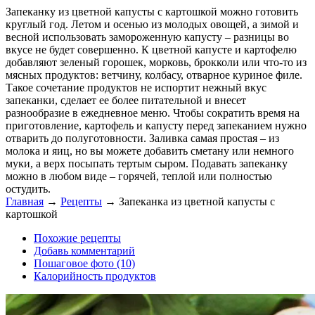
Запеканку из цветной капусты с картошкой можно готовить
круглый год. Летом и осенью из молодых овощей, а зимой и
весной использовать замороженную капусту – разницы во
вкусе не будет совершенно. К цветной капусте и картофелю
добавляют зеленый горошек, морковь, брокколи или что-то из
мясных продуктов: ветчину, колбасу, отварное куриное филе.
Такое сочетание продуктов не испортит нежный вкус
запеканки, сделает ее более питательной и внесет
разнообразие в ежедневное меню. Чтобы сократить время на
приготовление, картофель и капусту перед запеканием нужно
отварить до полуготовности. Заливка самая простая – из
молока и яиц, но вы можете добавить сметану или немного
муки, а верх посыпать тертым сыром. Подавать запеканку
можно в любом виде – горячей, теплой или полностью
остудить.
Главная
→
Рецепты
→
Запеканка из цветной капусты с
картошкой
Похожие рецепты
Добавь комментарий
Пошаговое фото (10)
Калорийность продуктов