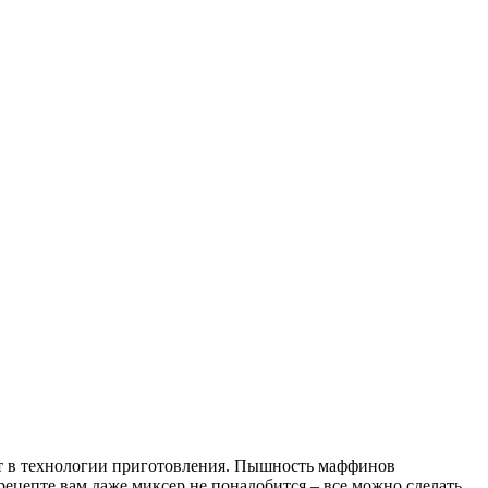
ит в технологии приготовления. Пышность маффинов
ецепте вам даже миксер не понадобится – все можно сделать