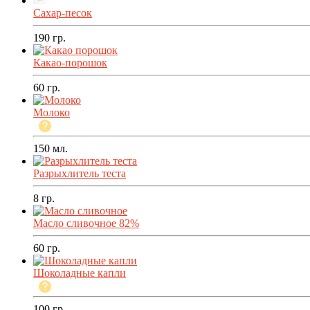
Сахар-песок
190
гр.
Какао-порошок
60
гр.
Молоко
150
мл.
Разрыхлитель теста
8
гр.
Масло сливочное 82%
60
гр.
Шоколадные капли
100
гр.