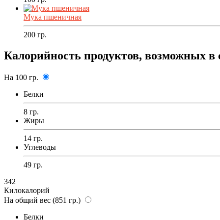
Мука пшеничная
200
гр.
Калорийность продуктов, возможных в 
На 100 гр.
Белки
8 гр.
Жиры
14 гр.
Углеводы
49 гр.
342
Килокалорий
На общий вес (851 гр.)
Белки