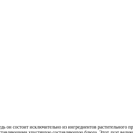
едь он состоит исключительно из ингредиентов растительного пр
едставляющими хрустящую составляющую блюда. Этот дуэт велик