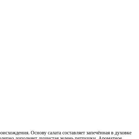
оисхождения. Основу салата составляет запечённая в духовке
олепно дополняет душистая зелень петрушки. Ароматное