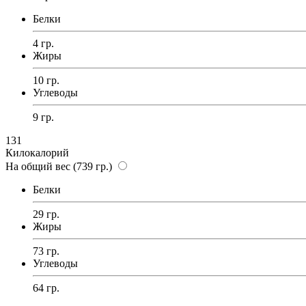
Белки
4 гр.
Жиры
10 гр.
Углеводы
9 гр.
131
Килокалорий
На общий вес (739 гр.)
Белки
29 гр.
Жиры
73 гр.
Углеводы
64 гр.