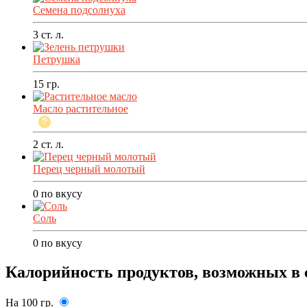
Семена подсолнуха
3
ст. л.
Петрушка
15
гр.
Масло растительное
2
ст. л.
Перец черный молотый
0
по вкусу
Соль
0
по вкусу
Калорийность продуктов, возможных в 
На 100 гр.