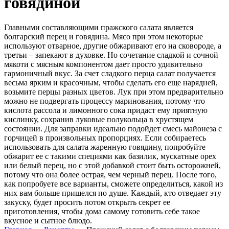
говядиной
Главными составляющими пражского салата является
болгарский перец и говядина. Мясо при этом некоторые
используют отварное, другие обжаривают его на сковороде, а
третьи – запекают в духовке. Но сочетание сладкой и сочной
мякоти с мясным компонентом дает просто удивительно
гармоничный вкус. За счет сладкого перца салат получается
весьма ярким и красочным, чтобы сделать его еще нарядней,
возьмите перцы разных цветов. Лук при этом предварительно
можно не подвергать процессу маринования, потому что
кислота рассола и лимонного сока придаст ему приятную
кислинку, сохранив луковые полукольца в хрустящем
состоянии. Для заправки идеально подойдет смесь майонеза с
горчицей в произвольных пропорциях. Если собираетесь
использовать для салата жаренную говядину, попробуйте
обжарит ее с такими специями как базилик, мускатные орех
или белый перец, но с этой добавкой стоит быть осторожней,
потому что она более острая, чем черный перец. После того,
как попробуете все варианты, сможете определиться, какой из
них вам больше пришелся по душе. Каждый, кто отведает эту
закуску, будет просить потом открыть секрет ее
приготовления, чтобы дома самому готовить себе такое
вкусное и сытное блюдо.