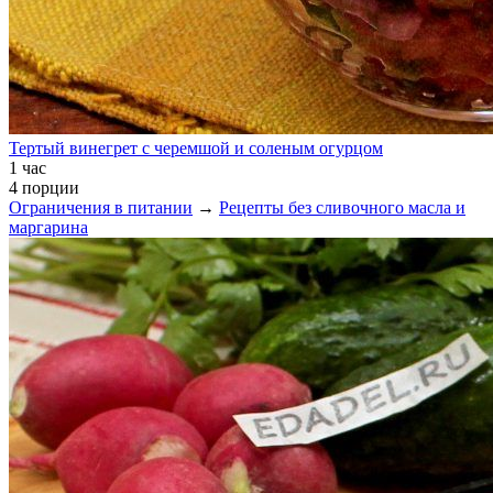
Тертый винегрет с черемшой и соленым огурцом
1 час
4 порции
Ограничения в питании
→
Рецепты без сливочного масла и
маргарина