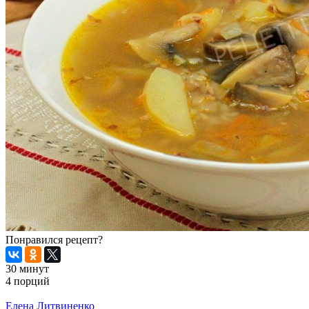
Понравился рецепт?
30 минут
4 порций
Распечатать
Елена Литвиненко