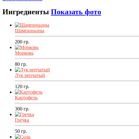
Ингредиенты
Показать фото
Шампиньоны
200
гр.
Морковь
80
гр.
Лук репчатый
120
гр.
Картофель
300
гр.
Гречка
50
гр.