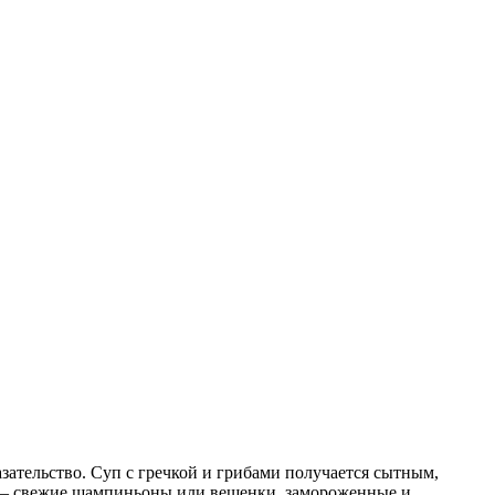
зательство. Суп с гречкой и грибами получается сытным,
ые – свежие шампиньоны или вешенки, замороженные и