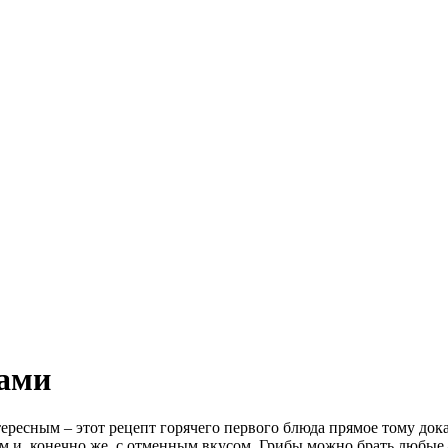
бами
ресным – этот рецепт горячего первого блюда прямое тому дока
ным и, конечно же, с отменным вкусом. Грибы можно брать люб