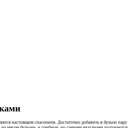
цками
овятся настоящим спасением. Достаточно добавить в бульон пару
 на мясом бульоне, и грибные, но самыми вкусными получаются 