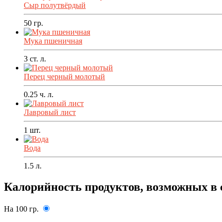
Сыр полутвёрдый
50
гр.
Мука пшеничная
3
ст. л.
Перец черный молотый
0.25
ч. л.
Лавровый лист
1
шт.
Вода
1.5
л.
Калорийность продуктов, возможных в 
На 100 гр.