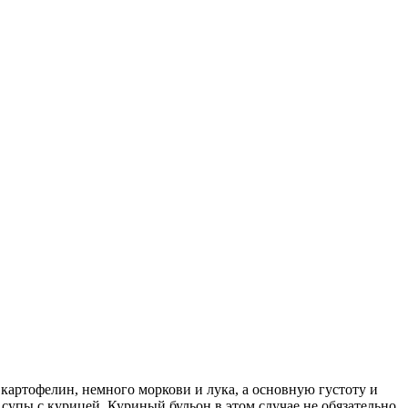
 картофелин, немного моркови и лука, а основную густоту и
супы с курицей. Куриный бульон в этом случае не обязательно