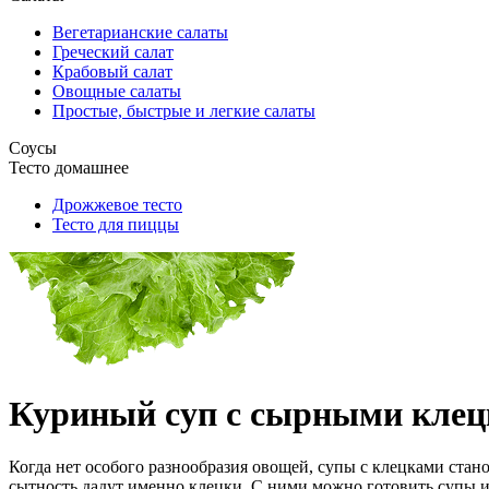
Вегетарианские салаты
Греческий салат
Крабовый салат
Овощные салаты
Простые, быстрые и легкие салаты
Соусы
Тесто домашнее
Дрожжевое тесто
Тесто для пиццы
Куриный суп с сырными кле
Когда нет особого разнообразия овощей, супы с клецками стан
сытность дадут именно клецки. С ними можно готовить супы и