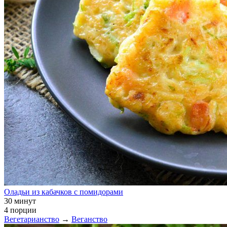
Оладьи из кабачков с помидорами
30 минут
4 порции
Вегетарианство
→
Веганство