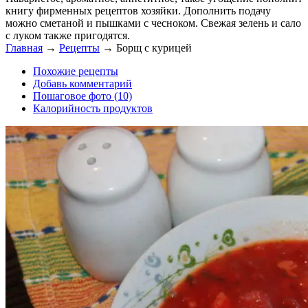
книгу фирменных рецептов хозяйки. Дополнить подачу
можно сметаной и пышками с чесноком. Свежая зелень и сало
с луком также пригодятся.
Главная
→
Рецепты
→
Борщ с курицей
Похожие рецепты
Добавь комментарий
Пошаговое фото (10)
Калорийность продуктов