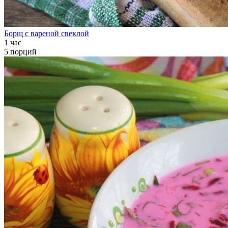
Борщ с вареной свеклой
1 час
5 порций