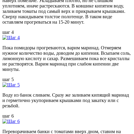
наверх помельче. Укладываем плотно, но не слишком
уплотняем, иначе растрескаются. В ковшике кипятим воду,
заливаем томаты под самый верх и прикрываем крышками.
Сверху накидываем толстое полотенце. В таком виде
оставляем прогреваться на 15-20 минут.
шаг 4
Пока помидоры прогреваются, варим маринад. Отмеряем
нужное количество воды, доводим до кипения. Всыпаем соль,
лимонную кислоту и сахар. Размешиваем пока все кристаллы
не растворятся. Варим маринад при слабом кипении две
минуты.
шаг 5
Воду из банок сливаем. Сразу же заливаем кипящий маринад
и герметично укупориваем крышками под закатку или с
резьбой.
шаг 6
Переворачиваем банки с томатами вверх дном, ставим на