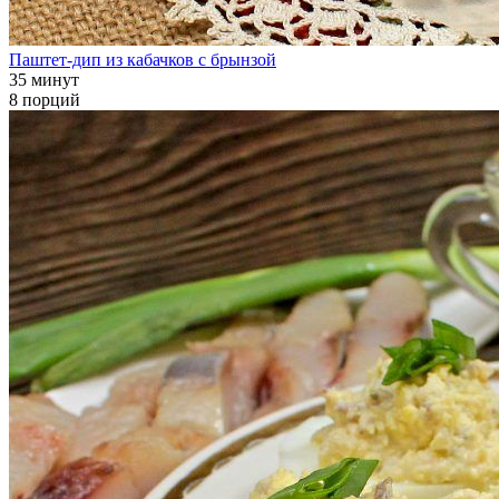
Паштет-дип из кабачков с брынзой
35 минут
8 порций