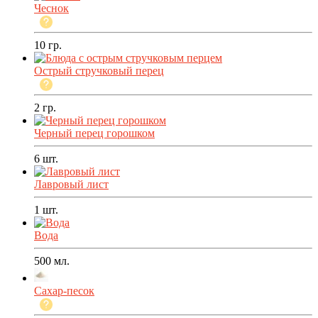
Чеснок
10
гр.
Острый стручковый перец
2
гр.
Черный перец горошком
6
шт.
Лавровый лист
1
шт.
Вода
500
мл.
Сахар-песок