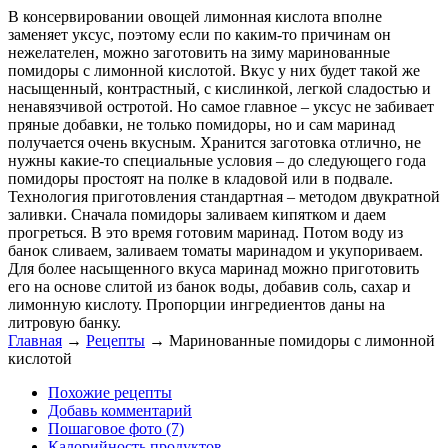
В консервировании овощей лимонная кислота вполне
заменяет уксус, поэтому если по каким-то причинам он
нежелателен, можно заготовить на зиму маринованные
помидоры с лимонной кислотой. Вкус у них будет такой же
насыщенный, контрастный, с кислинкой, легкой сладостью и
ненавязчивой остротой. Но самое главное – уксус не забивает
пряные добавки, не только помидоры, но и сам маринад
получается очень вкусным. Хранится заготовка отлично, не
нужны какие-то специальные условия – до следующего года
помидоры простоят на полке в кладовой или в подвале.
Технология приготовления стандартная – методом двукратной
заливки. Сначала помидоры заливаем кипятком и даем
прогреться. В это время готовим маринад. Потом воду из
банок сливаем, заливаем томаты маринадом и укупориваем.
Для более насыщенного вкуса маринад можно приготовить
его на основе слитой из банок воды, добавив соль, сахар и
лимонную кислоту. Пропорции ингредиентов даны на
литровую банку.
Главная
→
Рецепты
→
Маринованные помидоры с лимонной
кислотой
Похожие рецепты
Добавь комментарий
Пошаговое фото (7)
Калорийность продуктов