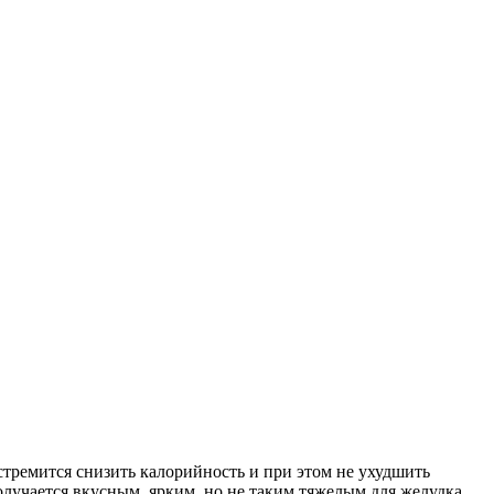
стремится снизить калорийность и при этом не ухудшить
олучается вкусным, ярким, но не таким тяжелым для желудка.