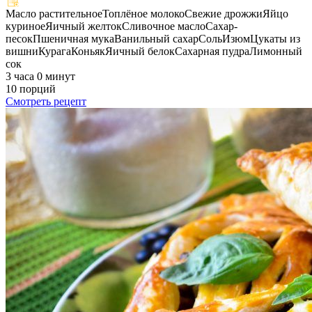
Масло растительное
Топлёное молоко
Свежие дрожжи
Яйцо
куриное
Яичный желток
Сливочное масло
Сахар-
песок
Пшеничная мука
Ванильный сахар
Соль
Изюм
Цукаты из
вишни
Курага
Коньяк
Яичный белок
Сахарная пудра
Лимонный
сок
3 часа 0 минут
10 порций
Смотреть рецепт