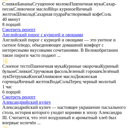
Сливки
Бананы
Сгущенное молоко
Пшеничная мука
Сахар-
песок
Сливочное масло
Яйцо куриное
Яичный
желток
Шоколад
Сахарная пудра
Растворимый кофе
Соль
40 минут
8 порций
Смотреть рецепт
Английский пирог с курицей и овощами
Английский пирог с курицей и овощами — это уютное и
сытное блюдо, объединяющее домашний комфорт с
интересными вкусовыми сочетаниями. В Великобритании
такие пироги часто подают ...
Слоеное тесто
Пшеничная мука
Куриные окорочка
Куриный
бульон
Сливки
Стручковая фасоль
Зеленый горошек
Зелёный
лук
Петрушка
Кинза
Оливковое масло
Дижонская
горчица
Яичный желток
Вода
Соль
Перец черный молотый
1 час
6 порций
Смотреть рецепт
Александрийский кулич
Александрийский кулич — настоящее украшение пасхального
стола, история которого уходит корнями в эпоху Александра
III. Считается, что этот воздушный и ароматный хлеб был
впервые испечён ...