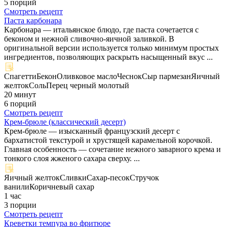
5 порций
Смотреть рецепт
Паста карбонара
Карбонара — итальянское блюдо, где паста сочетается с
беконом и нежной сливочно-яичной заливкой. В
оригинальной версии используется только минимум простых
ингредиентов, позволяющих раскрыть насыщенный вкус ...
Спагетти
Бекон
Оливковое масло
Чеснок
Сыр пармезан
Яичный
желток
Соль
Перец черный молотый
20 минут
6 порций
Смотреть рецепт
Крем-брюле (классический десерт)
Крем-брюле — изысканный французский десерт с
бархатистой текстурой и хрустящей карамельной корочкой.
Главная особенность — сочетание нежного заварного крема и
тонкого слоя жженого сахара сверху. ...
Яичный желток
Сливки
Сахар-песок
Стручок
ванили
Коричневый сахар
1 час
3 порции
Смотреть рецепт
Креветки темпура во фритюре