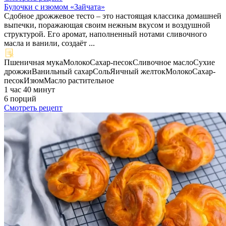
Булочки с изюмом «Зайчата»
Сдобное дрожжевое тесто – это настоящая классика домашней
выпечки, поражающая своим нежным вкусом и воздушной
структурой. Его аромат, наполненный нотами сливочного
масла и ванили, создаёт ...
Пшеничная мука
Молоко
Сахар-песок
Сливочное масло
Сухие
дрожжи
Ванильный сахар
Соль
Яичный желток
Молоко
Сахар-
песок
Изюм
Масло растительное
1 час 40 минут
6 порций
Смотреть рецепт