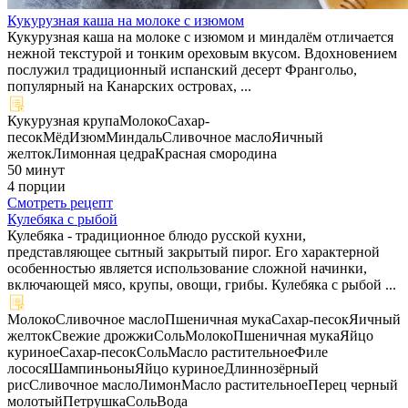
Кукурузная каша на молоке с изюмом
Кукурузная каша на молоке с изюмом и миндалём отличается
нежной текстурой и тонким ореховым вкусом. Вдохновением
послужил традиционный испанский десерт Франгольо,
популярный на Канарских островах, ...
Кукурузная крупа
Молоко
Сахар-
песок
Мёд
Изюм
Миндаль
Сливочное масло
Яичный
желток
Лимонная цедра
Красная смородина
50 минут
4 порции
Смотреть рецепт
Кулебяка с рыбой
Кулебяка - традиционное блюдо русской кухни,
представляющее сытный закрытый пирог. Его характерной
особенностью является использование сложной начинки,
включающей мясо, крупы, овощи, грибы. Кулебяка с рыбой ...
Молоко
Сливочное масло
Пшеничная мука
Сахар-песок
Яичный
желток
Свежие дрожжи
Соль
Молоко
Пшеничная мука
Яйцо
куриное
Сахар-песок
Соль
Масло растительное
Филе
лосося
Шампиньоны
Яйцо куриное
Длиннозёрный
рис
Сливочное масло
Лимон
Масло растительное
Перец черный
молотый
Петрушка
Соль
Вода