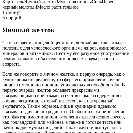
Картофель
Яичный желток
Мука пшеничная
Соль
Перец
черный молотый
Масло растительное
15 минут
6 порций
Яичный желток
С точки зрения пищевой ценности, яичный желток – кладезь
полезных для человеческого организма жиров, аминокислот,
минералов и витаминов. Поэтому его разумное употребление
рекомендовано в обязательном порядке людям разного
возраста.
Если же говорить о яичном желтке, в первую очередь, как о
кулинарном ингредиенте, то сфера его применения очень
широка именно по причине уникальных «способностей». В
первую очередь, желток обладает прекрасными
связывающими свойствами за счет высокого содержания в
составе лецитина, который известен, как натуральный
эмульгатор. Таким образом, яйца в кулинарии идеально
связывают другие ингредиенты. Особенно важное значение
этот фактор имеет при приготовления классических соусов,
как голландский или майонез, а также в готовке теста или
начинок для мучных изделий. Также желтки выступают в
качестве загустителей для заварных кремов, пудингов и