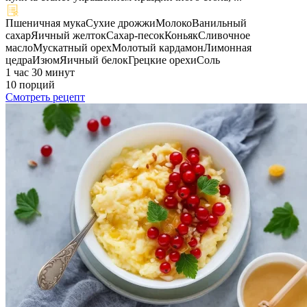
Пшеничная мука
Сухие дрожжи
Молоко
Ванильный
сахар
Яичный желток
Сахар-песок
Коньяк
Сливочное
масло
Мускатный орех
Молотый кардамон
Лимонная
цедра
Изюм
Яичный белок
Грецкие орехи
Соль
1 час 30 минут
10 порций
Смотреть рецепт