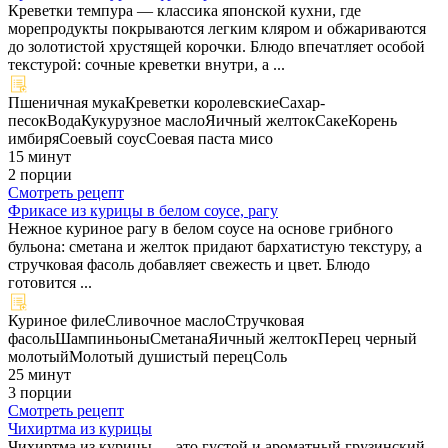
Креветки темпура — классика японской кухни, где
морепродукты покрываются легким кляром и обжариваются
до золотистой хрустящей корочки. Блюдо впечатляет особой
текстурой: сочные креветки внутри, а ...
Пшеничная мука
Креветки королевские
Сахар-
песок
Вода
Кукурузное масло
Яичный желток
Саке
Корень
имбиря
Соевый соус
Соевая паста мисо
15 минут
2 порции
Смотреть рецепт
Фрикасе из курицы в белом соусе, рагу
Нежное куриное рагу в белом соусе на основе грибного
бульона: сметана и желток придают бархатистую текстуру, а
стручковая фасоль добавляет свежесть и цвет. Блюдо
готовится ...
Куриное филе
Сливочное масло
Стручковая
фасоль
Шампиньоны
Сметана
Яичный желток
Перец черный
молотый
Молотый душистый перец
Соль
25 минут
3 порции
Смотреть рецепт
Чихиртма из курицы
Чихиртма из курицы — это густой и ароматный грузинский