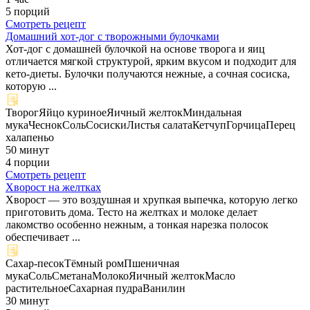
5 порций
Смотреть рецепт
Домашний хот-дог с творожными булочками
Хот-дог с домашней булочкой на основе творога и яиц
отличается мягкой структурой, ярким вкусом и подходит для
кето-диеты. Булочки получаются нежные, а сочная сосиска,
которую ...
Творог
Яйцо куриное
Яичный желток
Миндальная
мука
Чеснок
Соль
Сосиски
Листья салата
Кетчуп
Горчица
Перец
халапеньо
50 минут
4 порции
Смотреть рецепт
Хворост на желтках
Хворост — это воздушная и хрупкая выпечка, которую легко
приготовить дома. Тесто на желтках и молоке делает
лакомство особенно нежным, а тонкая нарезка полосок
обеспечивает ...
Сахар-песок
Тёмный ром
Пшеничная
мука
Соль
Сметана
Молоко
Яичный желток
Масло
растительное
Сахарная пудра
Ванилин
30 минут