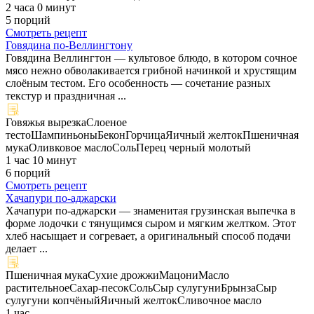
2 часа 0 минут
5 порций
Смотреть рецепт
Говядина по-Веллингтону
Говядина Веллингтон — культовое блюдо, в котором сочное
мясо нежно обволакивается грибной начинкой и хрустящим
слоёным тестом. Его особенность — сочетание разных
текстур и праздничная ...
Говяжья вырезка
Слоеное
тесто
Шампиньоны
Бекон
Горчица
Яичный желток
Пшеничная
мука
Оливковое масло
Соль
Перец черный молотый
1 час 10 минут
6 порций
Смотреть рецепт
Хачапури по-аджарски
Хачапури по-аджарски — знаменитая грузинская выпечка в
форме лодочки с тянущимся сыром и мягким желтком. Этот
хлеб насыщает и согревает, а оригинальный способ подачи
делает ...
Пшеничная мука
Сухие дрожжи
Мацони
Масло
растительное
Сахар-песок
Соль
Сыр сулугуни
Брынза
Сыр
сулугуни копчёный
Яичный желток
Сливочное масло
1 час