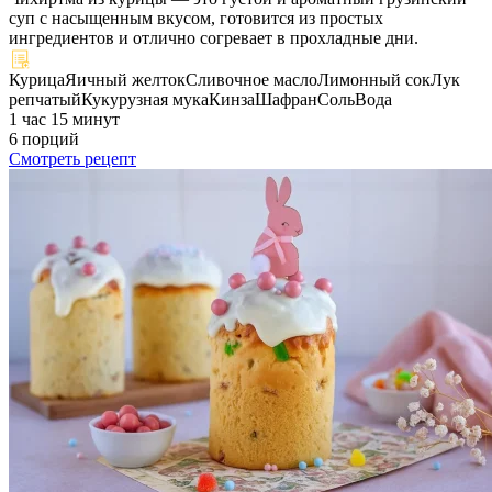
суп с насыщенным вкусом, готовится из простых
ингредиентов и отлично согревает в прохладные дни.
Курица
Яичный желток
Сливочное масло
Лимонный сок
Лук
репчатый
Кукурузная мука
Кинза
Шафран
Соль
Вода
1 час 15 минут
6 порций
Смотреть рецепт