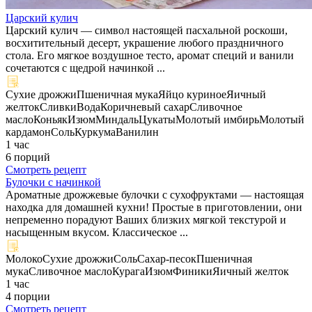
Царский кулич
Царский кулич — символ настоящей пасхальной роскоши,
восхитительный десерт, украшение любого праздничного
стола. Его мягкое воздушное тесто, аромат специй и ванили
сочетаются с щедрой начинкой ...
Сухие дрожжи
Пшеничная мука
Яйцо куриное
Яичный
желток
Сливки
Вода
Коричневый сахар
Сливочное
масло
Коньяк
Изюм
Миндаль
Цукаты
Молотый имбирь
Молотый
кардамон
Соль
Куркума
Ванилин
1 час
6 порций
Смотреть рецепт
Булочки с начинкой
Ароматные дрожжевые булочки с сухофруктами — настоящая
находка для домашней кухни! Простые в приготовлении, они
непременно порадуют Ваших близких мягкой текстурой и
насыщенным вкусом. Классическое ...
Молоко
Сухие дрожжи
Соль
Сахар-песок
Пшеничная
мука
Сливочное масло
Курага
Изюм
Финики
Яичный желток
1 час
4 порции
Смотреть рецепт