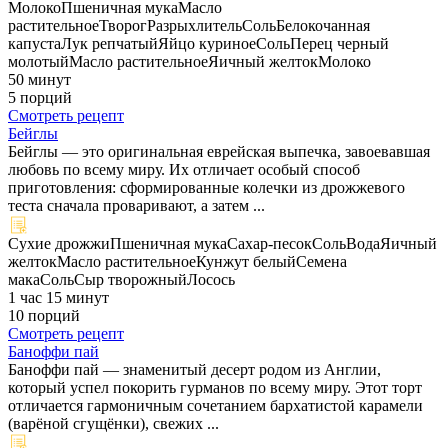
Молоко
Пшеничная мука
Масло
растительное
Творог
Разрыхлитель
Соль
Белокочанная
капуста
Лук репчатый
Яйцо куриное
Соль
Перец черный
молотый
Масло растительное
Яичный желток
Молоко
50 минут
5 порций
Смотреть рецепт
Бейглы
Бейглы — это оригинальная еврейская выпечка, завоевавшая
любовь по всему миру. Их отличает особый способ
приготовления: сформированные колечки из дрожжевого
теста сначала проваривают, а затем ...
Сухие дрожжи
Пшеничная мука
Сахар-песок
Соль
Вода
Яичный
желток
Масло растительное
Кунжут белый
Семена
мака
Соль
Сыр творожный
Лосось
1 час 15 минут
10 порций
Смотреть рецепт
Баноффи пай
Баноффи пай — знаменитый десерт родом из Англии,
который успел покорить гурманов по всему миру. Этот торт
отличается гармоничным сочетанием бархатистой карамели
(варёной сгущёнки), свежих ...