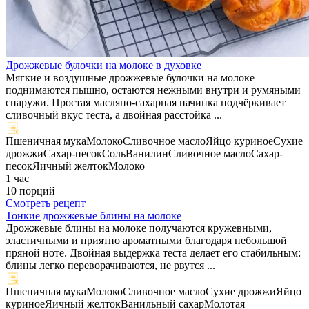
Дрожжевые булочки на молоке в духовке
Мягкие и воздушные дрожжевые булочки на молоке
поднимаются пышно, остаются нежными внутри и румяными
снаружи. Простая масляно-сахарная начинка подчёркивает
сливочный вкус теста, а двойная расстойка ...
Пшеничная мука
Молоко
Сливочное масло
Яйцо куриное
Сухие
дрожжи
Сахар-песок
Соль
Ванилин
Сливочное масло
Сахар-
песок
Яичный желток
Молоко
1 час
10 порций
Смотреть рецепт
Тонкие дрожжевые блины на молоке
Дрожжевые блины на молоке получаются кружевными,
эластичными и приятно ароматными благодаря небольшой
пряной ноте. Двойная выдержка теста делает его стабильным:
блины легко переворачиваются, не рвутся ...
Пшеничная мука
Молоко
Сливочное масло
Сухие дрожжи
Яйцо
куриное
Яичный желток
Ванильный сахар
Молотая