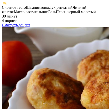
Слоеное тесто
Шампиньоны
Лук репчатый
Яичный
желток
Масло растительное
Соль
Перец черный молотый
30 минут
4 порции
Смотреть рецепт