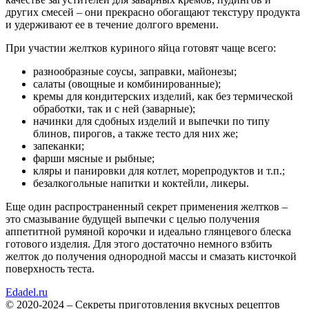
других смесей – они прекрасно обогащают текстуру продукта
и удерживают ее в течение долгого времени.
При участии желтков куриного яйца готовят чаще всего:
разнообразные соусы, заправки, майонезы;
салаты (овощные и комбинированные);
кремы для кондитерских изделий, как без термической
обработки, так и с ней (заварные);
начинки для сдобных изделий и выпечки по типу
блинов, пирогов, а также тесто для них же;
запеканки;
фарши мясные и рыбные;
кляры и панировки для котлет, морепродуктов и т.п.;
безалкогольные напитки и коктейли, ликеры.
Еще один распространенный секрет применения желтков –
это смазывание будущей выпечки с целью получения
аппетитной румяной корочки и идеально глянцевого блеска
готового изделия. Для этого достаточно немного взбить
желток до получения однородной массы и смазать кисточкой
поверхность теста.
Edadel.ru
© 2020-2024 – Секреты приготовления вкусных рецептов