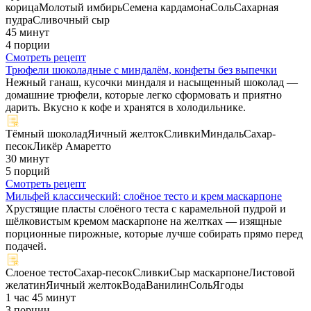
корица
Молотый имбирь
Семена кардамона
Соль
Сахарная
пудра
Сливочный сыр
45 минут
4 порции
Смотреть рецепт
Трюфели шоколадные с миндалём, конфеты без выпечки
Нежный ганаш, кусочки миндаля и насыщенный шоколад —
домашние трюфели, которые легко сформовать и приятно
дарить. Вкусно к кофе и хранятся в холодильнике.
Тёмный шоколад
Яичный желток
Сливки
Миндаль
Сахар-
песок
Ликёр Амаретто
30 минут
5 порций
Смотреть рецепт
Мильфей классический: слоёное тесто и крем маскарпоне
Хрустящие пласты слоёного теста с карамельной пудрой и
шёлковистым кремом маскарпоне на желтках — изящные
порционные пирожные, которые лучше собирать прямо перед
подачей.
Слоеное тесто
Сахар-песок
Сливки
Сыр маскарпоне
Листовой
желатин
Яичный желток
Вода
Ванилин
Соль
Ягоды
1 час 45 минут
3 порции