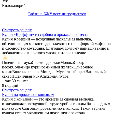
358
Килокалорий
Таблица БЖУ всех ингредиентов
Смотреть рецепт
Кулич «Краффин» из сдобного дрожжевого теста
Кулич Краффин — воздушная пасхальная выпечка,
объединяющая мягкость дрожжевого теста с формой маффина
и слоёностью круассана. Благодаря долгому вымешиванию и
добавлению сливочного масла, готовое изделие ...
Пшеничная мука
Свежие дрожжи
Молоко
Сахар-
песок
Соль
Яйцо куриное
Яичный желток
Сливочное
масло
Вяленая клюква
Миндаль
Мускатный орех
Ванильный
сахар
Пшеничная мука
Сахарная пудра
1 час 30 минут
8 порций
Смотреть рецепт
Кулич на дрожжах с коньяком
Кулич с коньяком — это ароматная сдобная выпечка,
отличающаяся воздушной структурой и тонким благородным
привкусом благодаря добавлению алкоголя. Такой вариант
кулича станет украшением праздничного стола, ...