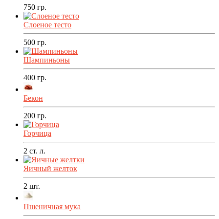
750
гр.
Слоеное тесто
500
гр.
Шампиньоны
400
гр.
Бекон
200
гр.
Горчица
2
ст. л.
Яичный желток
2
шт.
Пшеничная мука