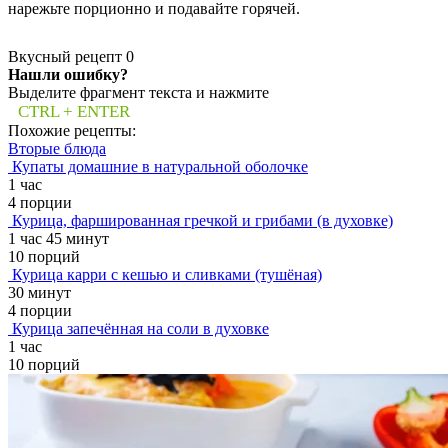
нарежьте порционно и подавайте горячей.
Вкусный рецепт
0
Нашли ошибку?
Выделите фрагмент текста и нажмите
CTRL + ENTER
Похожие рецепты:
Вторые блюда
Купаты домашние в натуральной оболочке
1 час
4 порции
Курица, фаршированная гречкой и грибами (в духовке)
1 час 45 минут
10 порций
Курица карри с кешью и сливками (тушёная)
30 минут
4 порции
Курица запечённая на соли в духовке
1 час
10 порций