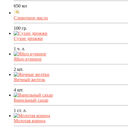
650
мл
Сливочное масло
100
гр.
Сухие дрожжи
1
ч. л.
Яйцо куриное
2
шт.
Яичный желток
4
шт.
Ванильный сахар
1
ст. л.
Молотая корица