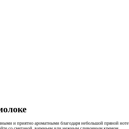
молоке
ыми и приятно ароматными благодаря небольшой пряной ноте. 
вайте со сметаной, вареньем или нежным сливочным кремом.