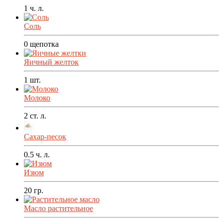
1
ч. л.
Соль
0
щепотка
Яичный желток
1
шт.
Молоко
2
ст. л.
Сахар-песок
0.5
ч. л.
Изюм
20
гр.
Масло растительное