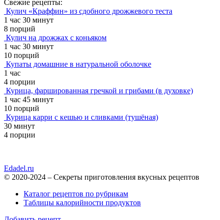
Свежие рецепты:
Кулич «Краффин» из сдобного дрожжевого теста
1 час 30 минут
8 порций
Кулич на дрожжах с коньяком
1 час 30 минут
10 порций
Купаты домашние в натуральной оболочке
1 час
4 порции
Курица, фаршированная гречкой и грибами (в духовке)
1 час 45 минут
10 порций
Курица карри с кешью и сливками (тушёная)
30 минут
4 порции
Edadel.ru
© 2020-2024 – Секреты приготовления вкусных рецептов
Каталог рецептов по рубрикам
Таблицы калорийности продуктов
Добавить рецепт