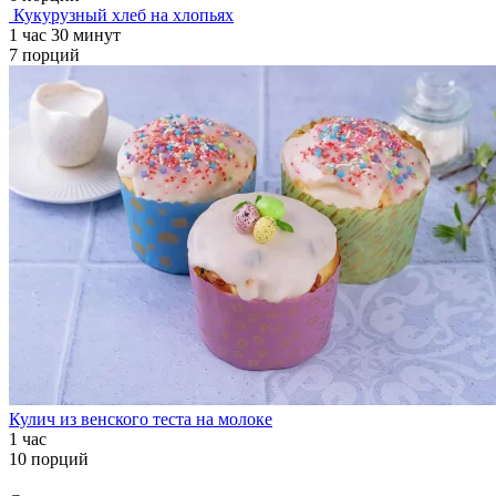
Кукурузный хлеб на хлопьях
1 час 30 минут
7 порций
Кулич из венского теста на молоке
1 час
10 порций