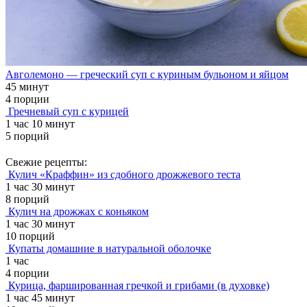
Авголемоно — греческий суп с куриным бульоном и яйцом
45 минут
4 порции
Гречневый суп с курицей
1 час 10 минут
5 порций
Свежие рецепты:
Кулич «Краффин» из сдобного дрожжевого теста
1 час 30 минут
8 порций
Кулич на дрожжах с коньяком
1 час 30 минут
10 порций
Купаты домашние в натуральной оболочке
1 час
4 порции
Курица, фаршированная гречкой и грибами (в духовке)
1 час 45 минут