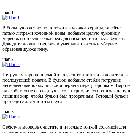
шаг 1
В большую кастрюлю положите кусочки курицы, залейте
пятью литрами холодной воды, добавьте целую луковицу,
морковь и стебель сельдерея для насыщенного вкуса бульона.
Доведите до кипения, затем уменьшите огонь и уберите
образовавшуюся пену.
шаг 2
Петрушку хорошо промойте, отделите листья и отложите для
последующей подачи. В бульон добавьте стебли петрушки,
несколько лавровых листов и чёрный перец горошком. Варите
на слабом огне около двух часов, периодически снимая пену и
лишний жир, чтобы бульон был прозрачным. Готовый бульон
процедите для чистоты вкуса.
шаг 3
Свёклу и морковь очистите и нарежьте тонкой соломкой для
более яркой текстуры супа, а капусту нашинкуйте. Красный