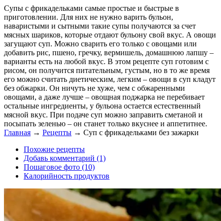
Супы с фрикадельками самые простые и быстрые в
приготовлении. Для них не нужно варить бульон,
наваристыми и сытными такие супы получаются за счет
мясных шариков, которые отдают бульону свой вкус. А овощи
загущают суп. Можно сварить его только с овощами или
добавить рис, пшено, гречку, вермишель, домашнюю лапшу –
варианты есть на любой вкус. В этом рецепте суп готовим с
рисом, он получится питательным, густым, но в то же время
его можно считать диетическим, легким – овощи в суп кладут
без обжарки. Он ничуть не хуже, чем с обжаренными
овощами, а даже лучше – овощная поджарка не перебивает
остальные ингредиенты, у бульона остается естественный
мясной вкус. При подаче суп можно заправить сметаной и
посыпать зеленью – он станет только вкуснее и аппетитнее.
Главная
→
Рецепты
→
Суп с фрикадельками без зажарки
Похожие рецепты
Добавь комментарий (1)
Пошаговое фото (10)
Калорийность продуктов