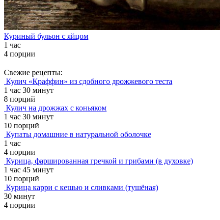
Куриный бульон с яйцом
1 час
4 порции
Свежие рецепты:
Кулич «Краффин» из сдобного дрожжевого теста
1 час 30 минут
8 порций
Кулич на дрожжах с коньяком
1 час 30 минут
10 порций
Купаты домашние в натуральной оболочке
1 час
4 порции
Курица, фаршированная гречкой и грибами (в духовке)
1 час 45 минут
10 порций
Курица карри с кешью и сливками (тушёная)
30 минут
4 порции