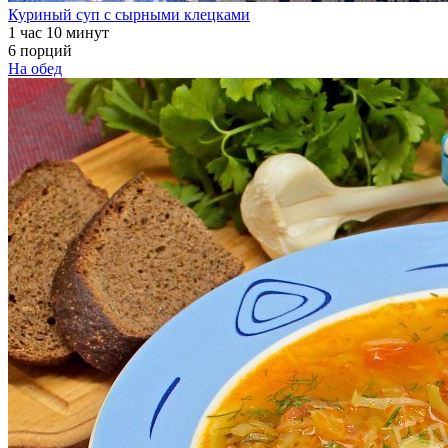
Куриный суп с сырными клецками
1 час 10 минут
6 порций
На обед