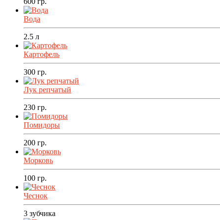
600
гр.
Вода
2.5
л
Картофель
300
гр.
Лук репчатый
230
гр.
Помидоры
200
гр.
Морковь
100
гр.
Чеснок
3
зубчика