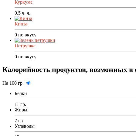
Куркума
0.5
ч. л.
Кинза
0
по вкусу
Петрушка
0
по вкусу
Калорийность продуктов, возможных в 
На 100 гр.
Белки
11 гр.
Жиры
7 гр.
Углеводы