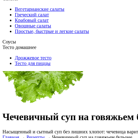
Вегетарианские салаты
Греческий салат
Крабовый салат
Овощные салаты
Простые, быстрые и легкие салаты
Соусы
Тесто домашнее
Дрожжевое тесто
Тесто для пиццы
Чечевичный суп на говяжьем 
Насыщенный и сытный суп без лишних хлопот: чечевица варится
Главная
→
Рецепты
→
Чечевичный суп на говяжьем бульоне